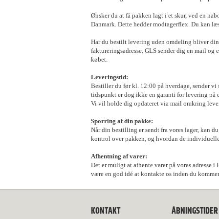
Ønsker du at få pakken lagt i et skur, ved en na
Danmark. Dette hedder modtagerflex. Du kan læ
Har du bestilt levering uden omdeling bliver din
faktureringsadresse. GLS sender dig en mail og e
købet.
Leveringstid:
Bestiller du før kl. 12:00 på hverdage, sender vi
tidspunkt er dog ikke en garanti for levering på 
Vi vil holde dig opdateret via mail omkring leve
Sporring af din pakke:
Når din bestilling er sendt fra vores lager, kan 
kontrol over pakken, og hvordan de individuelle
Afhentning af varer:
Det er muligt at afhente varer på vores adresse i
være en god idé at kontakte os inden du kommer, fo
KONTAKT
ÅBNINGSTIDER