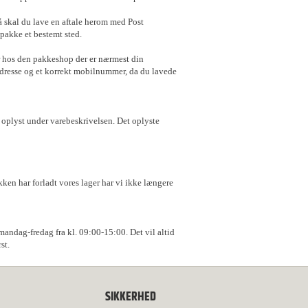
å skal du lave en aftale herom med Post
pakke et bestemt sted.
er hos den pakkeshop der er nærmest din
ladresse og et korrekt mobilnummer, da du lavede
e oplyst under varebeskrivelsen. Det oplyste
kken har forladt vores lager har vi ikke længere
 mandag-fredag fra kl. 09:00-15:00. Det vil altid
st.
SIKKERHED