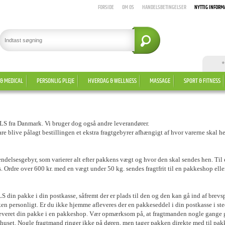
FORSIDE
OM OS
HANDELSBETINGELSER
NYTTIG INFORM
*
 & MEDICAL
PERSONLIG PLEJE
HVERDAG & WELLNESS
MASSAGE
SPORT & FITNESS
GLS fra Danmark. Vi bruger dog også andre leverandører.
are blive pålagt bestillingen et ekstra fragtgebyrer afhængigt af hvor varerne skal h
delsesgebyr, som varierer alt efter pakkens vægt og hvor den skal sendes hen. Til en
Ordre over 600 kr. med en vægt under 50 kg. sendes fragtfrit til en pakkeshop elle
S din pakke i din postkasse, såfremt der er plads til den og den kan gå ind af bre
en personligt. Er du ikke hjemme afleveres der en pakkeseddel i din postkasse i ste
dleveret din pakke i en pakkeshop. Vær opmærksom på, at fragtmanden nogle gange 
sthuset. Nogle fragtmand ringer ikke på døren, men tager pakken direkte med til pa