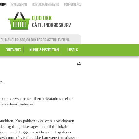
ATION
NYHEDSMAIL
KONTAKT/ÅBNINGSTID
KONKURRENCE
0,00 DKK
GÅ TIL INDKØBSKURV
 DU MANGLER:
600,00 DKK
FOR FRAGTFRI LEVERING
FØDEVARER
KLINIK & INSTITUTION
UDSALG
en.
 erhvervsadresse, til en privatadresse eller
r en erhvervsadresse.
vsprækken. Kan pakken ikke være i postkassen
det, og din pakke tages med til dit lokale
glemmer at lægge en pakkeseddel og der er
kkeshoppen hvis den ikke kan være i postkassen.