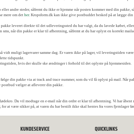
bo eller andre steder, såfremt du ikke er hjemme når posten kommer med din pakke, s
se mere om det
her.
Kropsform.dk kan ikke give postbuddet besked på at lægge din 
 pakke leveret direkte til det udleveringssted du har valgt, da du lavede købet, ell
n sms, når din pakke er klar til afhentning, såfremt at du har oplyst en korrekt mai
 så vidt muligt lagervarer samme dag. Er varen ikke på lager, vil leveringstiden vær
dette tidspunkt.
ringstiden, hvis der skulle ske ændringer i forhold til det oplyste på hjemmesiden.
du følge din pakke via at track and trace nummer, som du vil få oplyst på mail. Når pa
 postbud vælger at afleverer din pakke.
 Rødekro. Du vil modtage en e-mail når din ordre er klar til afhentning. Vi har åbent
r at være sikker på, at varen du har bestilt ikke skal hentes fra vores fjernlager før
KUNDESERVICE
QUICKLINKS