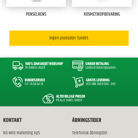
PENSELRENS
KOSMETIKOPBEVARING
Ingen produkter fundet.
100% DANSKEJET WEBSHOP
SIKKER BETALING
M. DANSK LAGER
Godkent betalingssytem
KUNDESERVICE
GRATIS LEVERING
TLF: 74 64 64 74
VED KØB OVER 600,- DKK
ALTID BILLIGE PRISER
PÅ ALLE VORES VARER
KONTAKT
ÅBNINGSTIDER
ND Web Marketing ApS
Telefonisk åbningstid: