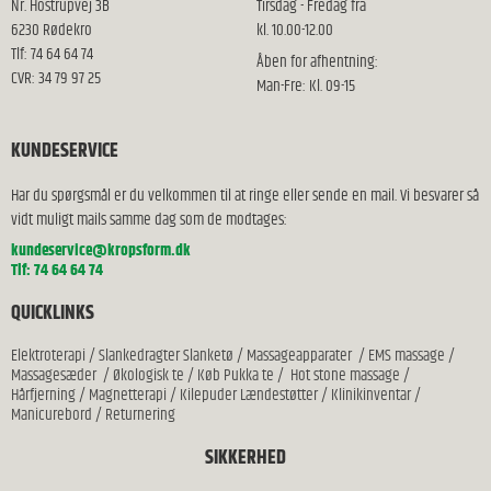
Nr. Hostrupvej 3B
Tirsdag - Fredag fra
6230 Rødekro
kl. 10.00-12.00
Tlf: 74 64 64 74
Åben for afhentning:
CVR: 34 79 97 25
Man-Fre: Kl. 09-15
KUNDESERVICE
Har du spørgsmål er du velkommen til at ringe eller sende en mail. Vi besvarer så
vidt muligt mails samme dag som de modtages:
kundeservice@kropsform.dk
Tlf: 74 64 64 74
QUICKLINKS
Elektroterapi
/
Slankedragter Slanketø
/
Massageapparater
/
EMS massage
/
Massagesæder
/
Økologisk te
/
Køb Pukka te
/
Hot stone massage
/
Hårfjerning
/
Magnetterapi
/
Kilepuder Lændestøtter
/
Klinikinventar
/
Manicurebord
/
Returnering
SIKKERHED