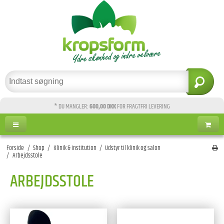
* DU MANGLER:
600,00 DKK
FOR FRAGTFRI LEVERING
Forside
/
Shop
/
Klinik & Institution
/
Udstyr til klinik og salon
/
Arbejdsstole
ARBEJDSSTOLE