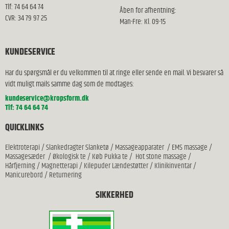
Tlf: 74 64 64 74
Åben for afhentning:
CVR: 34 79 97 25
Man-Fre: Kl. 09-15
KUNDESERVICE
Har du spørgsmål er du velkommen til at ringe eller sende en mail. Vi besvarer så
vidt muligt mails samme dag som de modtages:
kundeservice@kropsform.dk
Tlf: 74 64 64 74
QUICKLINKS
Elektroterapi
/
Slankedragter Slanketø
/
Massageapparater
/
EMS massage
/
Massagesæder
/
Økologisk te
/
Køb Pukka te
/
Hot stone massage
/
Hårfjerning
/
Magnetterapi
/
Kilepuder Lændestøtter
/
Klinikinventar
/
Manicurebord
/
Returnering
SIKKERHED