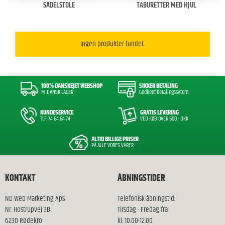
SADELSTOLE
TABURETTER MED HJUL
Ingen produkter fundet.
100% DANSKEJET WEBSHOP
SIKKER BETALING
M. DANSK LAGER
Godkent betalingssytem
KUNDESERVICE
GRATIS LEVERING
TLF: 74 64 64 74
VED KØB OVER 600,- DKK
ALTID BILLIGE PRISER
PÅ ALLE VORES VARER
KONTAKT
ÅBNINGSTIDER
ND Web Marketing ApS
Telefonisk åbningstid:
Nr. Hostrupvej 3B
Tirsdag - Fredag fra
6230 Rødekro
kl. 10.00-12.00