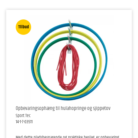
Tilbud
Opbevaringsophæng til hulahopringe og sjippetov
Sport Tec
14-1-7-03511
Med dette pladsbesparende og praktiske beslag, er opbevaring