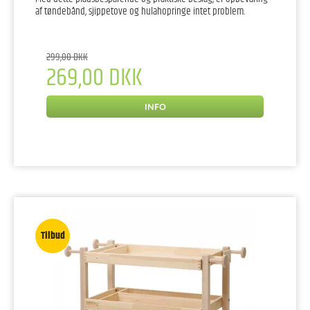
af tøndebånd, sjippetove og hulahopringe intet problem.
299,00 DKK
269,00 DKK
INFO
Tilbud