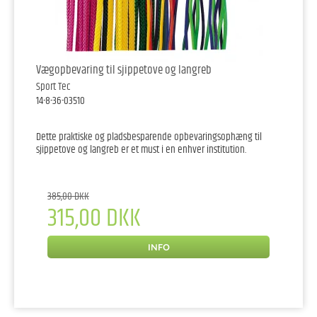
Vægopbevaring til sjippetove og langreb
Sport Tec
14-8-36-03510
Dette praktiske og pladsbesparende opbevaringsophæng til
sjippetove og langreb er et must i en enhver institution.
385,00 DKK
315,00 DKK
INFO