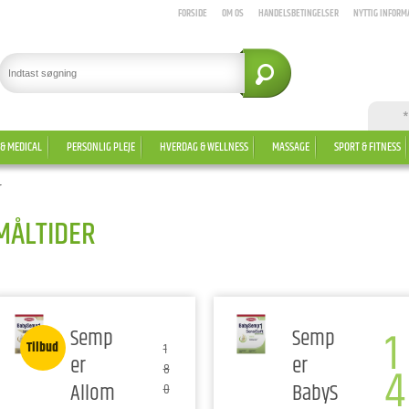
FORSIDE
OM OS
HANDELSBETINGELSER
NYTTIG INFORM
*
 & MEDICAL
PERSONLIG PLEJE
HVERDAG & WELLNESS
MASSAGE
SPORT & FITNESS
r
MÅLTIDER
1
Semp
Semp
Tilbud
1
er
er
4
8
Allom
BabyS
0