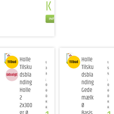
K
INFO
Holle
Holle
Tilbud
Tilbud
1
1
Tilsku
Tilsku
3
5
dsbla
dsbla
3
5
Udsolgt
,
,
nding
nding
0
0
Holle
Gede
0
0
2
mælk
D
D
K
K
2x300
Ø
K
K
gr Ø
Basis