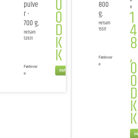
0
K
pulve
800
K
0
1
r -
g.
700 g.
D
4
Helsam
15517
Helsam
K
8
53931
K
,
Fødevar
0
e
Fødevar
INFO
0
e
D
K
K
I