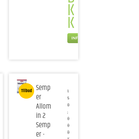
K
K
INFO
Semp
Tilbud
1
er
5
Allom
0
,
in 2
0
Semp
0
er -
D