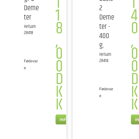
1
1
Deme
2
1
4
ter
Deme
8
0
ter -
Helsam
,
,
28418
400
g.
0
0
Helsam
0
0
28414
Fødevar
e
D
D
K
K
Fødevar
K
K
e
INFO
I