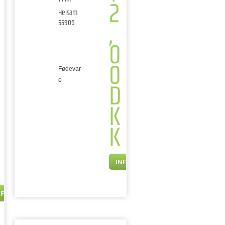
2
Helsam
,
55906
0
0
Fødevar
D
e
K
K
INFO
NFO