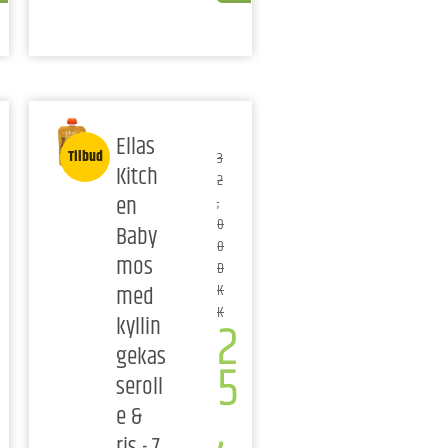
Ellas
Tilbud
3
Kitch
2
en
,
0
Baby
0
mos
D
med
K
K
2
kyllin
gekas
5
seroll
,
e &
ris - 7