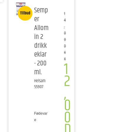
Semp
Tilbud
1
er
4
Allom
,
0
in 2
0
drikk
D
eklar
K
K
1
- 200
ml.
2
Helsam
,
55907
0
0
Fødevar
D
e