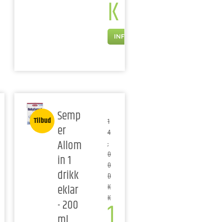
K
INFO
Semp
Tilbud
1
er
4
Allom
,
0
in 1
0
drikk
D
eklar
K
K
1
- 200
ml.