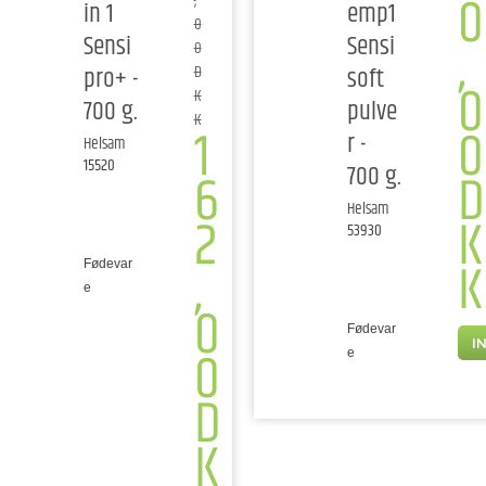
0
,
in 1
emp1
0
,
Sensi
Sensi
0
pro+ -
soft
D
0
K
700 g.
pulve
K
0
1
r -
Helsam
15520
700 g.
D
6
Helsam
K
2
53930
K
,
Fødevar
e
0
Fødevar
I
0
e
D
K