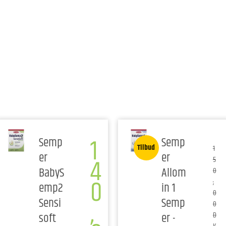
1
Semp
Semp
Tilbud
1
er
er
4
5
BabyS
Allom
0
0
,
emp2
in 1
0
,
Sensi
Semp
0
soft
er -
D