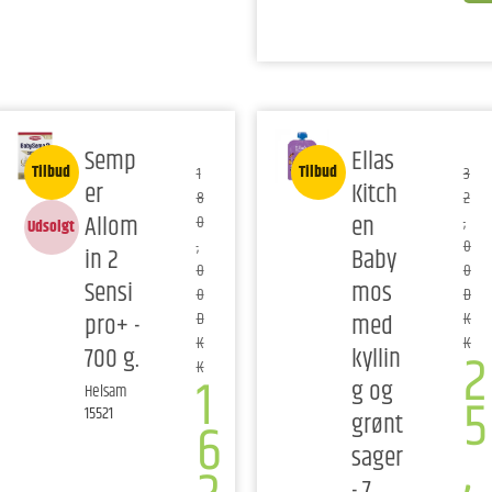
Semp
Ellas
Tilbud
Tilbud
1
3
er
Kitch
8
2
Allom
en
0
,
Udsolgt
,
0
in 2
Baby
0
0
Sensi
mos
0
D
pro+ -
med
D
K
K
K
2
700 g.
kyllin
K
1
g og
Helsam
5
15521
grønt
6
,
sager
- 7