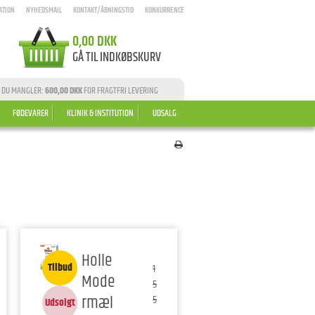
ATION
NYHEDSMAIL
KONTAKT/ÅBNINGSTID
KONKURRENCE
0,00 DKK
GÅ TIL INDKØBSKURV
 DU MANGLER:
600,00 DKK
FOR FRAGTFRI LEVERING
FØDEVARER
KLINIK & INSTITUTION
UDSALG
Holle
Tilbud
1
Mode
5
rmæl
5
Udsolgt