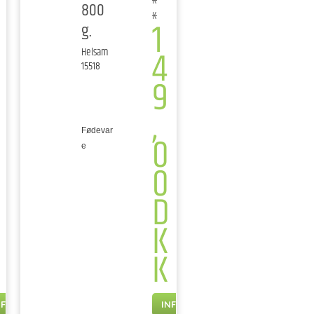
K
800
K
1
g.
4
Helsam
15518
9
,
Fødevar
0
e
0
D
K
K
NFO
INFO