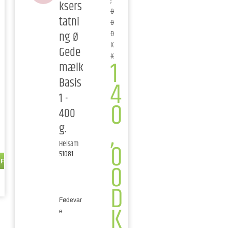
,
ksers
0
tatni
0
ng Ø
D
K
Gede
K
1
mælk
Basis
4
1 -
0
400
,
g.
0
Helsam
51081
NFO
0
D
Fødevar
K
e