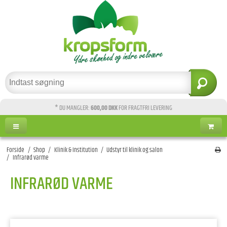
* DU MANGLER:
600,00 DKK
FOR FRAGTFRI LEVERING
Forside
/
Shop
/
Klinik & Institution
/
Udstyr til klinik og salon
/
Infrarød varme
INFRARØD VARME