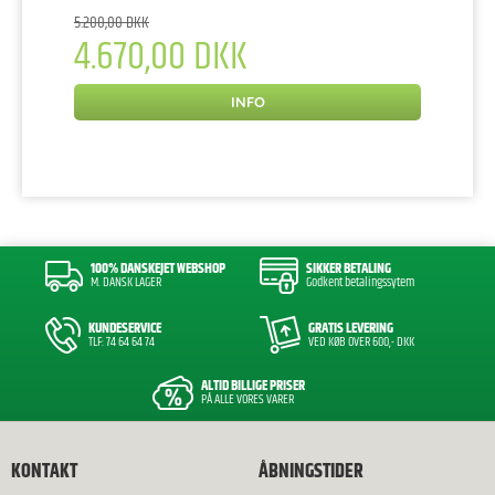
5.200,00 DKK
4.670,00 DKK
INFO
100% DANSKEJET WEBSHOP
SIKKER BETALING
M. DANSK LAGER
Godkent betalingssytem
KUNDESERVICE
GRATIS LEVERING
TLF: 74 64 64 74
VED KØB OVER 600,- DKK
ALTID BILLIGE PRISER
PÅ ALLE VORES VARER
KONTAKT
ÅBNINGSTIDER