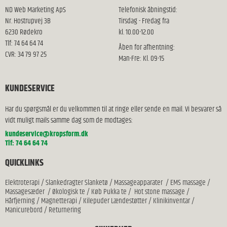
ND Web Marketing ApS
Telefonisk åbningstid:
Nr. Hostrupvej 3B
Tirsdag - Fredag fra
6230 Rødekro
kl. 10.00-12.00
Tlf: 74 64 64 74
Åben for afhentning:
CVR: 34 79 97 25
Man-Fre: Kl. 09-15
KUNDESERVICE
Har du spørgsmål er du velkommen til at ringe eller sende en mail. Vi besvarer så
vidt muligt mails samme dag som de modtages:
kundeservice@kropsform.dk
Tlf: 74 64 64 74
QUICKLINKS
Elektroterapi
/
Slankedragter Slanketø
/
Massageapparater
/
EMS massage
/
Massagesæder
/
Økologisk te
/
Køb Pukka te
/
Hot stone massage
/
Hårfjerning
/
Magnetterapi
/
Kilepuder Lændestøtter
/
Klinikinventar
/
Manicurebord
/
Returnering