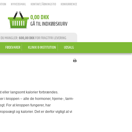
ATION
NYHEDSMAIL
KONTAKT/ÅBNINGSTID
KONKURRENCE
0,00 DKK
GÅ TIL INDKØBSKURV
 DU MANGLER:
600,00 DKK
FOR FRAGTFRI LEVERING
FØDEVARER
KLINIK & INSTITUTION
UDSALG
gt eller langsomt kalorier forbrændes.
ker i kroppen – alle de hormoner, hjerne-, tarm-
gt. For at kroppen fungerer, har
svægt og kalorier. Det er derfor vigtigt at vi