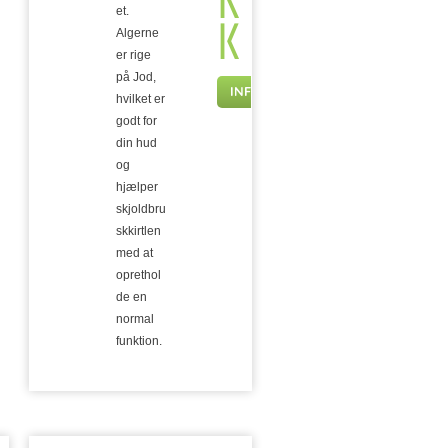
K
K
et.
Algerne
er rige
på Jod,
INFO
hvilket er
godt for
din hud
og
hjælper
skjoldbru
skkirtlen
med at
oprethol
de en
normal
funktion.