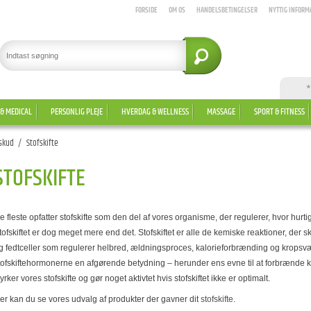
FORSIDE
OM OS
HANDELSBETINGELSER
NYTTIG INFORM
*
 & MEDICAL
PERSONLIG PLEJE
HVERDAG & WELLNESS
MASSAGE
SPORT & FITNESS
lskud
/
Stofskifte
STOFSKIFTE
e fleste opfatter stofskifte som den del af vores organisme, der regulerer, hvor hurti
tofskiftet er dog meget mere end det. Stofskiftet er alle de kemiske reaktioner, der s
g fedtceller som regulerer helbred, ældningsproces, kalorieforbrænding og kropsvæ
tofskiftehormonerne en afgørende betydning – herunder ens evne til at forbrænde krop
tyrker vores stofskifte og gør noget aktivtet hvis stofskiftet ikke er optimalt.
er kan du se vores udvalg af produkter der gavner dit
stofskifte
.