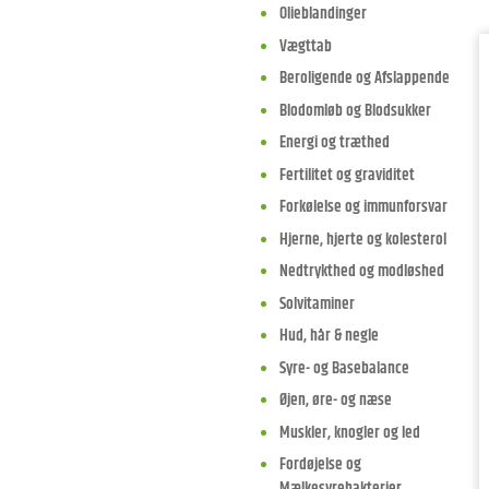
Olieblandinger
Vægttab
Beroligende og Afslappende
Blodomløb og Blodsukker
Energi og træthed
Fertilitet og graviditet
Forkølelse og immunforsvar
Hjerne, hjerte og kolesterol
Nedtrykthed og modløshed
Solvitaminer
Hud, hår & negle
Syre- og Basebalance
Øjen, øre- og næse
Muskler, knogler og led
Fordøjelse og
Mælkesyrebakterier