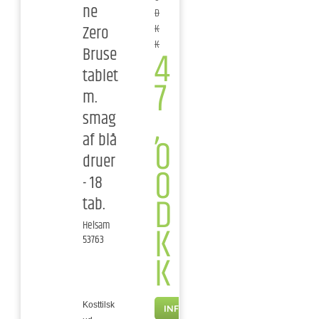
ne
D
Zero
K
K
4
Bruse
tablet
7
m.
,
smag
af blå
0
druer
0
- 18
D
tab.
K
Helsam
53763
K
Kosttilsk
INFO