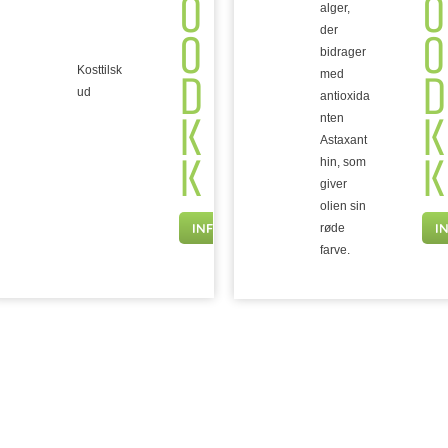
0
0
alger,
0
0
der
bidrager
D
D
Kosttilsk
med
ud
antioxida
K
K
nten
Astaxant
K
K
hin, som
giver
olien sin
INFO
I
røde
farve.