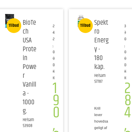
BioTe
Spekt
Tilbud
Tilbud
2
3
ch
ro
4
3
USA
Energ
2
0
,
,
Prote
y -
0
0
in
180
0
0
Powe
kap.
D
D
K
K
r
Helsam
K
K
1
2
57787
Vanill
a -
9
8
1000
0
4
g.
Krill
,
,
lever
Helsam
hovedsa
53908
geligt af