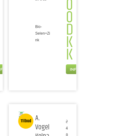
0
0
D
Bio-
K
Selen+Zi
nk
K
NFO
INFO
A.
Tilbud
2
Vogel
4
0