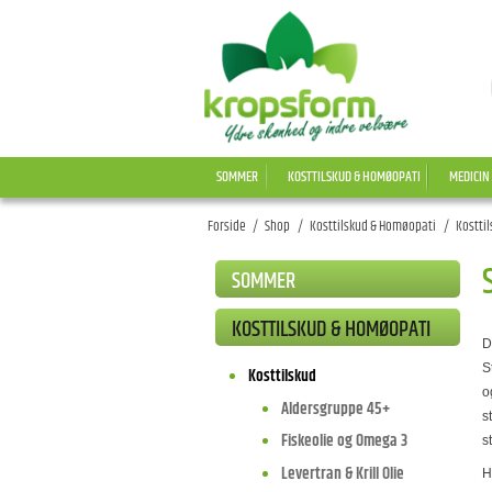
SOMMER
KOSTTILSKUD & HOMØOPATI
MEDICIN
Forside
/
Shop
/
Kosttilskud & Homøopati
/
Kostti
SOMMER
KOSTTILSKUD & HOMØOPATI
D
S
Kosttilskud
o
Aldersgruppe 45+
s
Fiskeolie og Omega 3
s
Levertran & Krill Olie
H