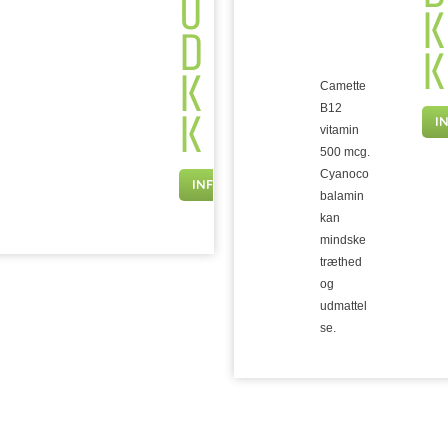
0
K
D
K
K
Camette
K
B12
I
vitamin
500 mcg.
Cyanoco
INFO
balamin
kan
mindske
træthed
og
udmattel
se.