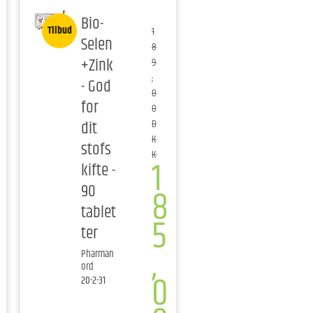
Bio-
Tilbud
1
Selen
8
+Zink
9
,
- God
0
for
0
dit
D
K
stofs
K
1
kifte -
90
8
tablet
5
ter
,
Pharman
ord
0
20-2-31