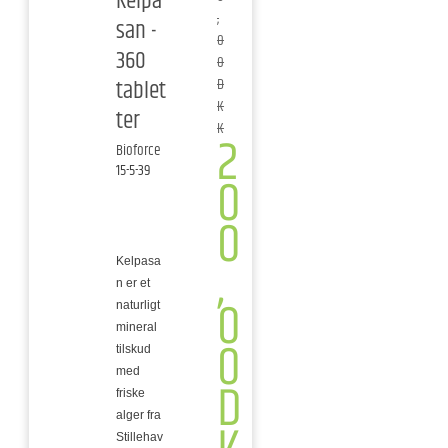
Kelpa
,
san -
0
360
0
tablet
D
K
ter
K
2
Bioforce
15-5-39
0
0
,
Kelpasa
n er et
0
naturligt
mineral
0
tilskud
med
D
friske
alger fra
Stillehav