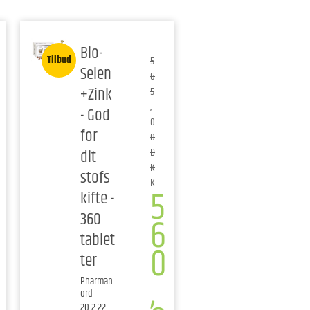
Bio-
Tilbud
5
Selen
6
+Zink
5
,
- God
0
for
0
dit
D
K
stofs
K
5
kifte -
360
6
tablet
0
ter
,
Pharman
ord
20-2-22