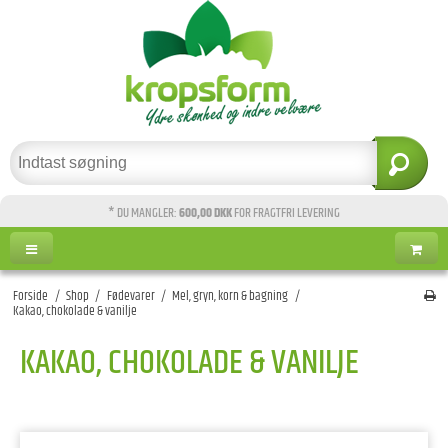
* DU MANGLER:
600,00 DKK
FOR FRAGTFRI LEVERING
Forside
/
Shop
/
Fødevarer
/
Mel, gryn, korn & bagning
/
Kakao, chokolade & vanilje
KAKAO, CHOKOLADE & VANILJE