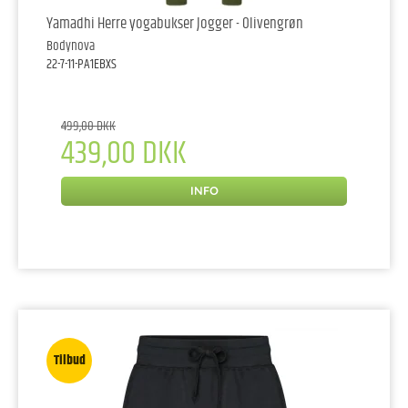
Yamadhi Herre yogabukser Jogger - Olivengrøn
Bodynova
22-7-11-PA1EBXS
499,00 DKK
439,00 DKK
INFO
Tilbud