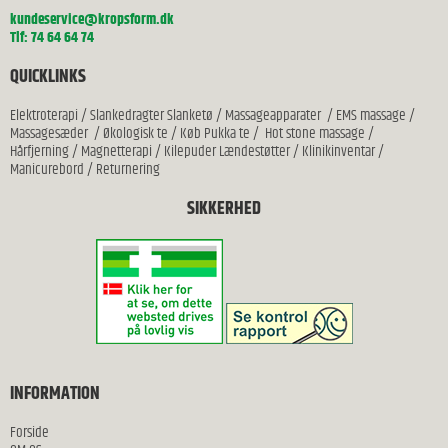
kundeservice@kropsform.dk
Tlf: 74 64 64 74
QUICKLINKS
Elektroterapi
/
Slankedragter Slanketø
/
Massageapparater
/
EMS massage
/
Massagesæder
/
Økologisk te
/
Køb Pukka te
/
Hot stone massage
/
Hårfjerning
/
Magnetterapi
/
Kilepuder Lændestøtter
/
Klinikinventar
/
Manicurebord
/
Returnering
SIKKERHED
INFORMATION
Forside