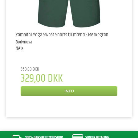
Yamadhi Yoga Sweat Shorts til mænd - Mørkegrøn
Bodynova
NA1x
369,00 DKK
329,00 DKK
INFO
100% DANSKEJET WEBSHOP
SIKKER BETALING