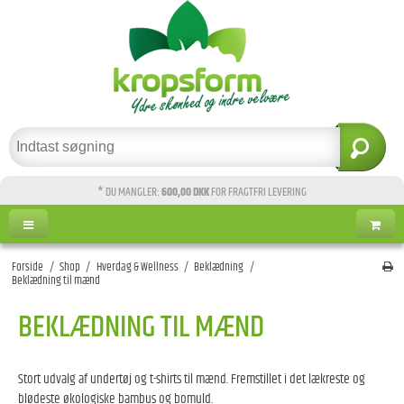
* DU MANGLER:
600,00 DKK
FOR FRAGTFRI LEVERING
Forside
/
Shop
/
Hverdag & Wellness
/
Beklædning
/
Beklædning til mænd
BEKLÆDNING TIL MÆND
Stort udvalg af undertøj og t-shirts til mænd. Fremstillet i det lækreste og
blødeste økologiske bambus og bomuld.