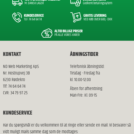
M. DANSK LAGER
Godkent betalingssytem
KUNDESERVICE
GRATIS LEVERING
TLF: 74 64 64 74
VED KØB OVER 600,- DKK
ALTID BILLIGE PRISER
PÅ ALLE VORES VARER
KONTAKT
ÅBNINGSTIDER
ND Web Marketing ApS
Telefonisk åbningstid:
Nr. Hostrupvej 3B
Tirsdag - Fredag fra
6230 Rødekro
kl. 10.00-12.00
Tlf: 74 64 64 74
Åben for afhentning:
CVR: 34 79 97 25
Man-Fre: Kl. 09-15
KUNDESERVICE
Har du spørgsmål er du velkommen til at ringe eller sende en mail. Vi besvarer så
vidt muligt mails samme dag som de modtages: