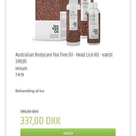
Australian Bodycare Tea Tree Oil - Head Lice Kit - værdi
399,95
Helsam
7-4-19
Behandling af lus
380,00 DKK
337,00 DKK
INFO