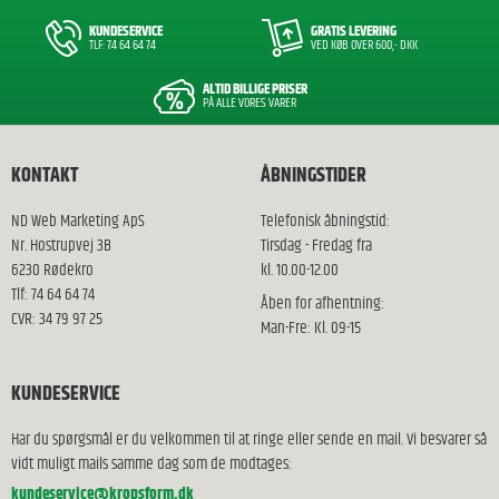
KUNDESERVICE
GRATIS LEVERING
TLF: 74 64 64 74
VED KØB OVER 600,- DKK
ALTID BILLIGE PRISER
PÅ ALLE VORES VARER
KONTAKT
ÅBNINGSTIDER
ND Web Marketing ApS
Telefonisk åbningstid:
Nr. Hostrupvej 3B
Tirsdag - Fredag fra
6230 Rødekro
kl. 10.00-12.00
Tlf: 74 64 64 74
Åben for afhentning:
CVR: 34 79 97 25
Man-Fre: Kl. 09-15
KUNDESERVICE
Har du spørgsmål er du velkommen til at ringe eller sende en mail. Vi besvarer så
vidt muligt mails samme dag som de modtages:
kundeservice@kropsform.dk