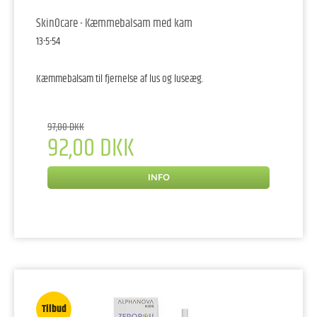
SkinOcare - Kæmmebalsam med kam
13-5-54
Kæmmebalsam til fjernelse af lus og luseæg.
97,00 DKK
92,00 DKK
INFO
Tilbud