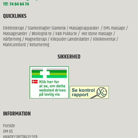
Tlf: 74 64 64 74
QUICKLINKS
Elektroterapi
/
Slankedragter Slanketø
/
Massageapparater
/
EMS massage
/
Massagesæder
/
Økologisk te
/
Køb Pukka te
/
Hot stone massage
/
Hårfjerning
/
Magnetterapi
/
Kilepuder Lændestøtter
/
Klinikinventar
/
Manicurebord
/
Returnering
SIKKERHED
INFORMATION
Forside
OM OS
HANDELSBETINGELSER