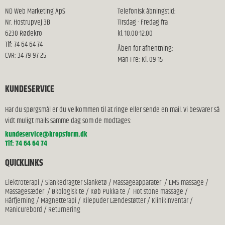
ND Web Marketing ApS
Telefonisk åbningstid:
Nr. Hostrupvej 3B
Tirsdag - Fredag fra
6230 Rødekro
kl. 10.00-12.00
Tlf: 74 64 64 74
Åben for afhentning:
CVR: 34 79 97 25
Man-Fre: Kl. 09-15
KUNDESERVICE
Har du spørgsmål er du velkommen til at ringe eller sende en mail. Vi besvarer så
vidt muligt mails samme dag som de modtages:
kundeservice@kropsform.dk
Tlf: 74 64 64 74
QUICKLINKS
Elektroterapi
/
Slankedragter Slanketø
/
Massageapparater
/
EMS massage
/
Massagesæder
/
Økologisk te
/
Køb Pukka te
/
Hot stone massage
/
Hårfjerning
/
Magnetterapi
/
Kilepuder Lændestøtter
/
Klinikinventar
/
Manicurebord
/
Returnering