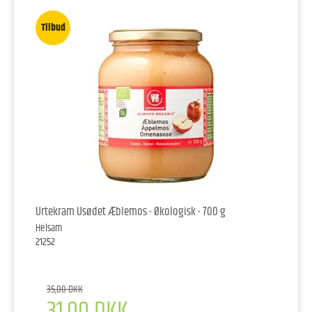
Tilbud
Urtekram Usødet Æblemos - Økologisk - 700 g
Helsam
21252
35,00 DKK
31,00 DKK