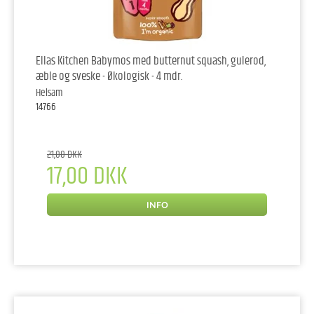
Ellas Kitchen Babymos med butternut squash, gulerod,
æble og sveske - Økologisk - 4 mdr.
Helsam
14766
21,00 DKK
17,00 DKK
INFO