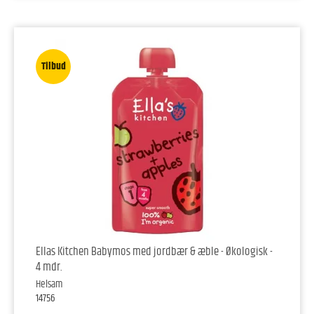
Tilbud
Ellas Kitchen Babymos med jordbær & æble - Økologisk -
4 mdr.
Helsam
14756