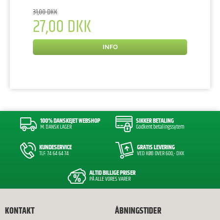
31,00 DKK
27,00 DKK
INFO
100% DANSKEJET WEBSHOP
SIKKER BETALING
M. DANSK LAGER
Godkent betalingssytem
KUNDESERVICE
GRATIS LEVERING
TLF: 74 64 64 74
VED KØB OVER 600,- DKK
ALTID BILLIGE PRISER
PÅ ALLE VORES VARER
KONTAKT
ÅBNINGSTIDER