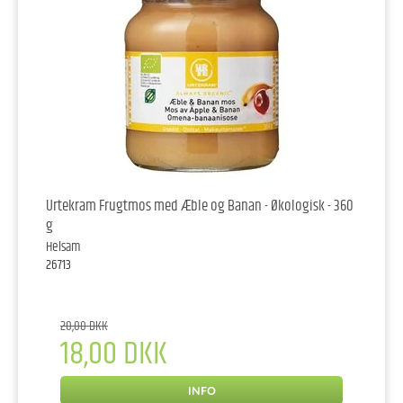
Urtekram Frugtmos med Æble og Banan - Økologisk - 360
g
Helsam
26713
20,00 DKK
18,00 DKK
INFO