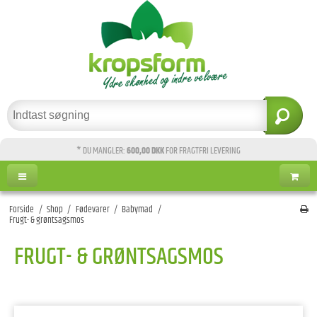
* DU MANGLER:
600,00 DKK
FOR FRAGTFRI LEVERING
Forside
/
Shop
/
Fødevarer
/
Babymad
/
Frugt- & grøntsagsmos
FRUGT- & GRØNTSAGSMOS