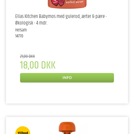
Ellas Kitchen Babymos med gulerod, ærter & pære -
Økologisk - 4 mdr.
Helsam
14770
21,00 DKK
18,00 DKK
INFO
Tilbud