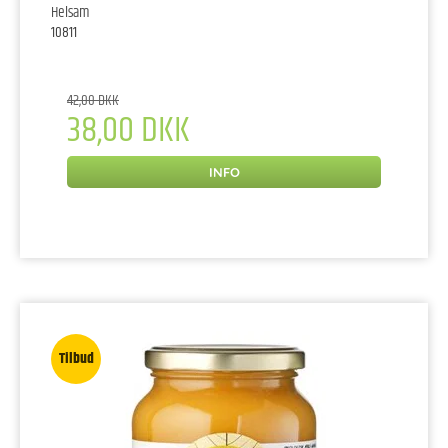
Helsam
10811
42,00 DKK
38,00 DKK
INFO
Tilbud