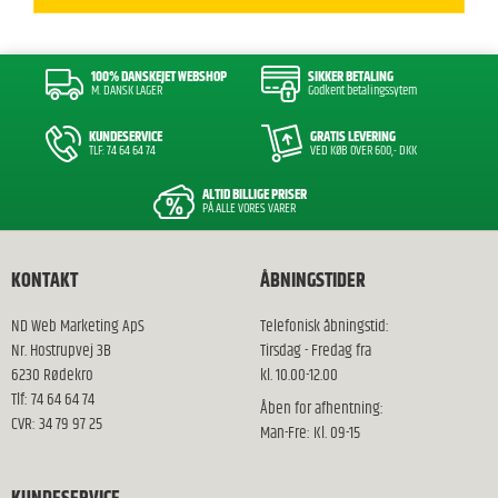
100% DANSKEJET WEBSHOP
SIKKER BETALING
M. DANSK LAGER
Godkent betalingssytem
KUNDESERVICE
GRATIS LEVERING
TLF: 74 64 64 74
VED KØB OVER 600,- DKK
ALTID BILLIGE PRISER
PÅ ALLE VORES VARER
KONTAKT
ÅBNINGSTIDER
ND Web Marketing ApS
Telefonisk åbningstid:
Nr. Hostrupvej 3B
Tirsdag - Fredag fra
6230 Rødekro
kl. 10.00-12.00
Tlf: 74 64 64 74
Åben for afhentning:
CVR: 34 79 97 25
Man-Fre: Kl. 09-15