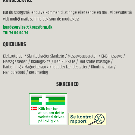
KUNDESERVICE
Har du spørgsmål er du velkommen til at ringe eller sende en mail. Vi besvarer så
vidt muligt mails samme dag som de modtages:
kundeservice@kropsform.dk
Tlf: 74 64 64 74
QUICKLINKS
Elektroterapi
/
Slankedragter Slanketø
/
Massageapparater
/
EMS massage
/
Massagesæder
/
Økologisk te
/
Køb Pukka te
/
Hot stone massage
/
Hårfjerning
/
Magnetterapi
/
Kilepuder Lændestøtter
/
Klinikinventar
/
Manicurebord
/
Returnering
SIKKERHED