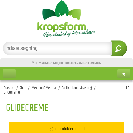
* DU MANGLER:
600,00 DKK
FOR FRAGTFRI LEVERING
Forside
/
Shop
/
Medicin & Medical
/
Bækkenbundstræning
/
Glidecreme
GLIDECREME
Ingen produkter fundet.