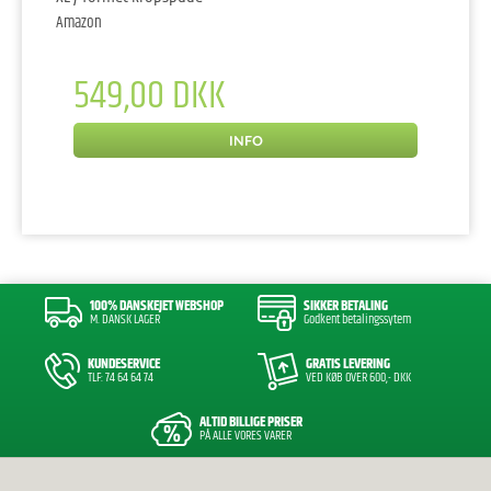
Amazon
549,00 DKK
INFO
100% DANSKEJET WEBSHOP
SIKKER BETALING
M. DANSK LAGER
Godkent betalingssytem
KUNDESERVICE
GRATIS LEVERING
TLF: 74 64 64 74
VED KØB OVER 600,- DKK
ALTID BILLIGE PRISER
PÅ ALLE VORES VARER