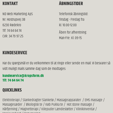
KONTAKT
ÅBNINGSTIDER
ND Web Marketing ApS
Telefonisk åbningstid:
Nr. Hostrupvej 3B
Tirsdag - Fredag fra
6230 Rødekro
kl. 10.00-12.00
Tlf: 74 64 64 74
Åben for afhentning:
CVR: 34 79 97 25
Man-Fre: Kl. 09-15
KUNDESERVICE
Har du spørgsmål er du velkommen til at ringe eller sende en mail. Vi besvarer så
vidt muligt mails samme dag som de modtages:
kundeservice@kropsform.dk
Tlf: 74 64 64 74
QUICKLINKS
Elektroterapi
/
Slankedragter Slanketø
/
Massageapparater
/
EMS massage
/
Massagesæder
/
Økologisk te
/
Køb Pukka te
/
Hot stone massage
/
Hårfjerning
/
Magnetterapi
/
Kilepuder Lændestøtter
/
Klinikinventar
/