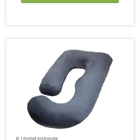
XL J-formet kropspude