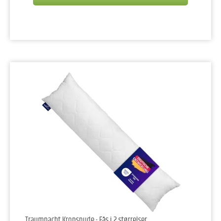
Traumnacht Kropspude - Fås i 2 størrelser