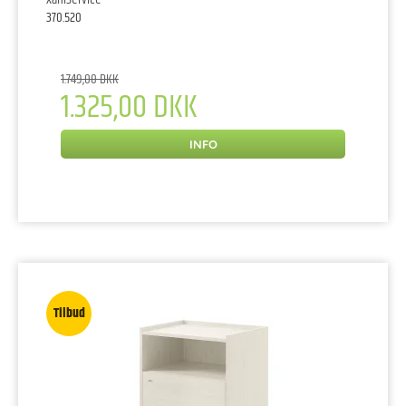
370.520
1.749,00 DKK
1.325,00 DKK
INFO
Tilbud