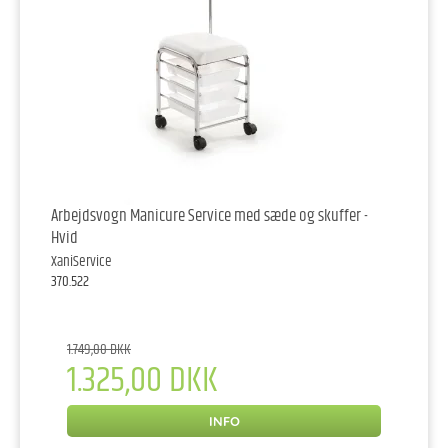
Arbejdsvogn Manicure Service med sæde og skuffer -
Hvid
XaniService
370.522
1.749,00 DKK
1.325,00 DKK
INFO