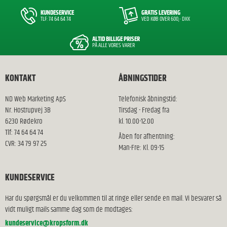
KUNDESERVICE
GRATIS LEVERING
TLF: 74 64 64 74
VED KØB OVER 600,- DKK
ALTID BILLIGE PRISER
PÅ ALLE VORES VARER
KONTAKT
ÅBNINGSTIDER
ND Web Marketing ApS
Telefonisk åbningstid:
Nr. Hostrupvej 3B
Tirsdag - Fredag fra
6230 Rødekro
kl. 10.00-12.00
Tlf: 74 64 64 74
Åben for afhentning:
CVR: 34 79 97 25
Man-Fre: Kl. 09-15
KUNDESERVICE
Har du spørgsmål er du velkommen til at ringe eller sende en mail. Vi besvarer så
vidt muligt mails samme dag som de modtages:
kundeservice@kropsform.dk