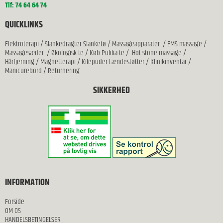
Tlf: 74 64 64 74
QUICKLINKS
Elektroterapi
/
Slankedragter Slanketø
/
Massageapparater
/
EMS massage
/
Massagesæder
/
Økologisk te
/
Køb Pukka te
/
Hot stone massage
/
Hårfjerning
/
Magnetterapi
/
Kilepuder Lændestøtter
/
Klinikinventar
/
Manicurebord
/
Returnering
SIKKERHED
INFORMATION
Forside
OM OS
HANDELSBETINGELSER