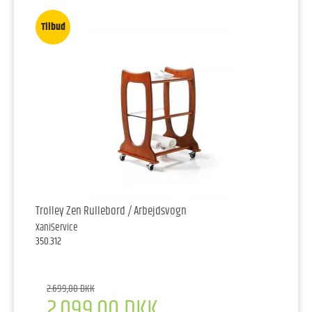
Tilbud
Trolley Zen Rullebord / Arbejdsvogn
XaniService
350.312
2.699,00 DKK
2.099,00 DKK