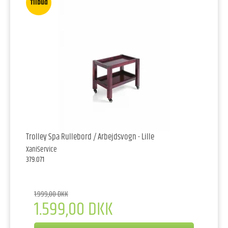
Tilbud
Trolley Spa Rullebord / Arbejdsvogn - Lille
XaniService
379.071
1.999,00 DKK
1.599,00 DKK