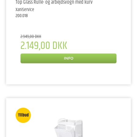
Top Glass Rulle- og arbejdsvogn med kurv
XaniService
200.018
2.949,00 DKK
2.149,00 DKK
INFO
Tilbud