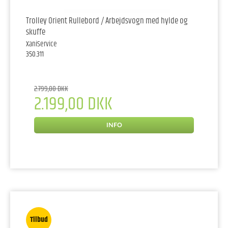
Trolley Orient Rullebord / Arbejdsvogn med hylde og
skuffe
XaniService
350.311
2.799,00 DKK
2.199,00 DKK
INFO
Tilbud