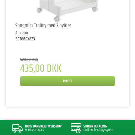
Songmics Trolley med 3 hylder
Amazon
B0786GX8Z3
520,00 DKK
435,00 DKK
INFO
100% DANSKEJET WEBSHOP
SIKKER BETALING
M. DANSK LAGER
Godkent betalingssytem