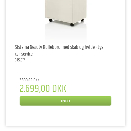
Sistema Beauty Rullebord med skab og hylde - Lys
XaniService
375.217
3.399,00 DKK
2.699,00 DKK
INFO