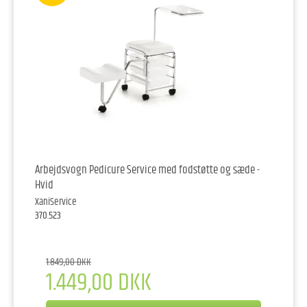
Arbejdsvogn Pedicure Service med fodstøtte og sæde -
Hvid
XaniService
370.523
1.849,00 DKK
1.449,00 DKK