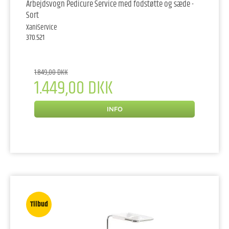
Arbejdsvogn Pedicure Service med fodstøtte og sæde -
Sort
XaniService
370.521
1.849,00 DKK
1.449,00 DKK
INFO
Tilbud