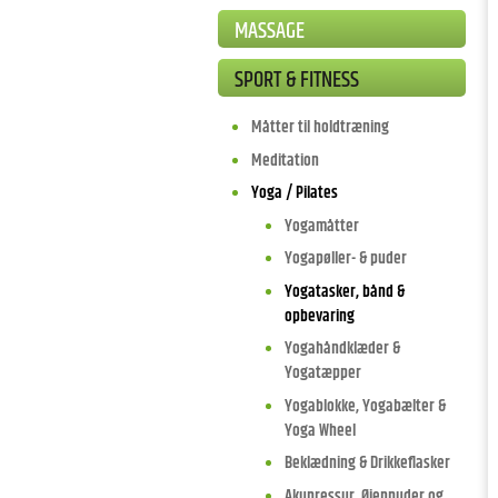
MASSAGE
SPORT & FITNESS
Måtter til holdtræning
Meditation
Yoga / Pilates
Yogamåtter
Yogapøller- & puder
Yogatasker, bånd &
opbevaring
Yogahåndklæder &
Yogatæpper
Yogablokke, Yogabælter &
Yoga Wheel
Beklædning & Drikkeflasker
Akupressur, Øjenpuder og