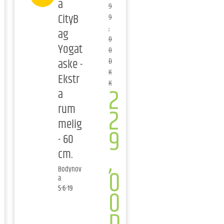
a
9
CityB
9
,
ag
0
Yogat
0
aske -
D
K
Ekstr
K
2
a
rum
2
melig
9
- 60
,
cm.
0
Bodynov
a
5-6-19
0