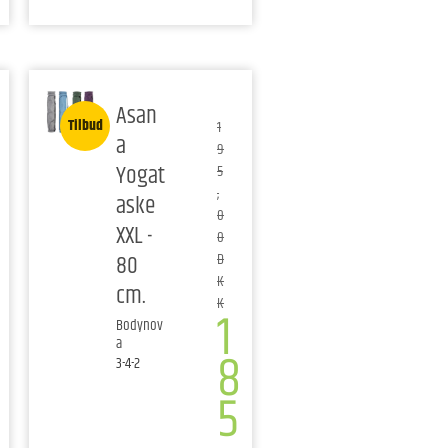
Asan
Tilbud
1
a
9
Yogat
5
,
aske
0
XXL -
0
80
D
K
cm.
K
1
Bodynov
a
8
3-4-2
5