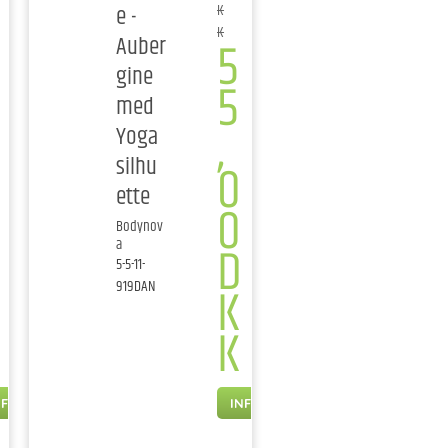
e -
K
K
5
Auber
gine
5
med
,
Yoga
silhu
0
ette
0
Bodynov
D
a
5-5-11-
K
919DAN
K
NFO
INFO