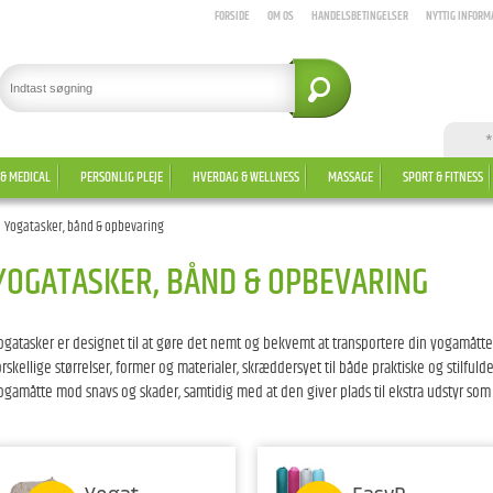
FORSIDE
OM OS
HANDELSBETINGELSER
NYTTIG INFORM
*
 & MEDICAL
PERSONLIG PLEJE
HVERDAG & WELLNESS
MASSAGE
SPORT & FITNESS
Yogatasker, bånd & opbevaring
YOGATASKER, BÅND & OPBEVARING
ogatasker er designet til at gøre det nemt og bekvemt at transportere din yogamåtte og
orskellige størrelser, former og materialer, skræddersyet til både praktiske og stilfu
ogamåtte mod snavs og skader, samtidig med at den giver plads til ekstra udstyr som 