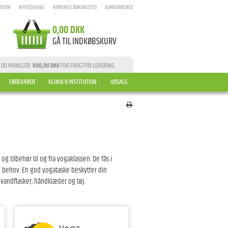
ATION
NYHEDSMAIL
KONTAKT/ÅBNINGSTID
KONKURRENCE
0,00 DKK
GÅ TIL INDKØBSKURV
 DU MANGLER:
600,00 DKK
FOR FRAGTFRI LEVERING
FØDEVARER
KLINIK & INSTITUTION
UDSALG
 tilbehør til og fra yogaklassen. De fås i
lde behov. En god yogataske beskytter din
vandflasker, håndklæder og tøj.