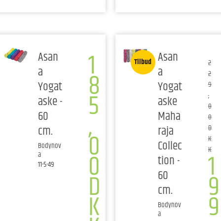
1
Asan
Asan
Tilbud
2
a
a
8
2
Yogat
Yogat
9
5
,
aske -
aske
0
,
60
Maha
0
cm.
raja
D
0
K
Collec
Bodynov
K
0
1
a
tion -
11-5-49
60
D
9
cm.
K
9
Bodynov
a