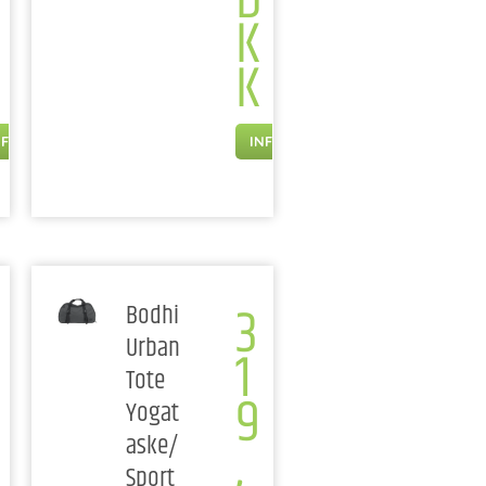
D
K
K
NFO
INFO
3
Bodhi
Urban
1
Tote
9
Yogat
,
aske/
Sport