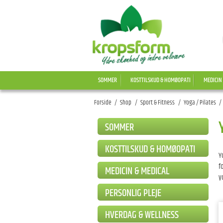
SOMMER
KOSTTILSKUD & HOMØOPATI
MEDICIN
Forside
/
Shop
/
Sport & Fitness
/
Yoga / Pilates
/
SOMMER
KOSTTILSKUD & HOMØOPATI
Y
f
MEDICIN & MEDICAL
y
PERSONLIG PLEJE
HVERDAG & WELLNESS