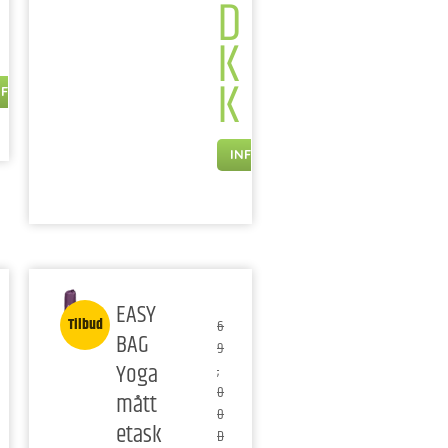
D
K
K
NFO
INFO
EASY
Tilbud
6
BAG
9
Yoga
,
0
mått
0
etask
D