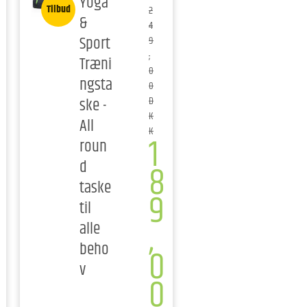
Yoga
Tilbud
2
&
4
Sport
9
,
Træni
0
ngsta
0
ske -
D
K
All
K
1
roun
d
8
taske
9
til
,
alle
beho
0
v
0