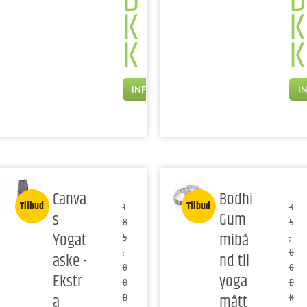
D
D
K
K
K
K
INFO
I
Canva
Bodhi
Tilbud
Tilbud
1
3
s
Gum
8
5
Yogat
mibå
5
,
,
0
aske -
nd til
0
0
Ekstr
yoga
0
D
a
mått
D
K