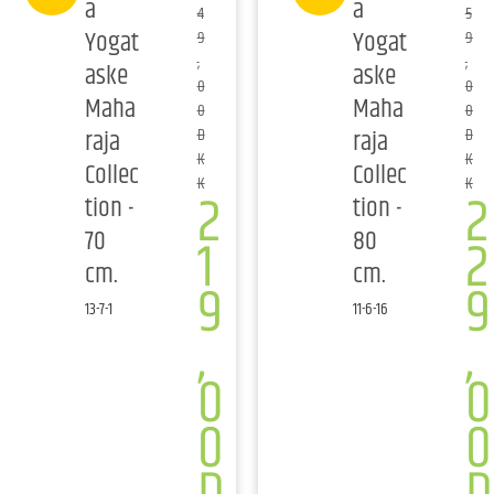
a
a
4
5
Yogat
Yogat
9
9
,
,
aske
aske
0
0
Maha
Maha
0
0
raja
raja
D
D
K
K
Collec
Collec
K
K
2
2
tion -
tion -
70
80
1
2
cm.
cm.
9
9
13-7-1
11-6-16
,
,
0
0
0
0