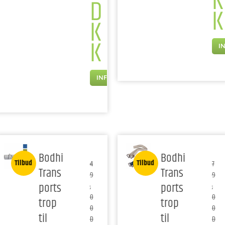
K
D
K
K
K
I
INFO
Bodhi
Bodhi
Tilbud
Tilbud
4
7
Trans
Trans
9
9
ports
ports
,
,
0
0
trop
trop
0
0
til
til
D
D