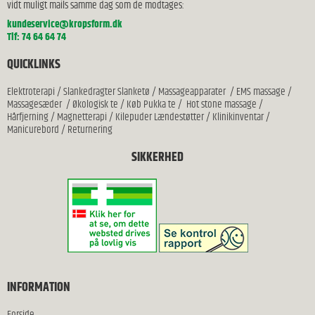
vidt muligt mails samme dag som de modtages:
kundeservice@kropsform.dk
Tlf: 74 64 64 74
QUICKLINKS
Elektroterapi
/
Slankedragter Slanketø
/
Massageapparater
/
EMS massage
/
Massagesæder
/
Økologisk te
/
Køb Pukka te
/
Hot stone massage
/
Hårfjerning
/
Magnetterapi
/
Kilepuder Lændestøtter
/
Klinikinventar
/
Manicurebord
/
Returnering
SIKKERHED
INFORMATION
Forside