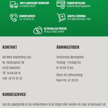
100% DANSKEJET WEBSHOP
SIKKER BETALING
M. DANSK LAGER
Godkent betalingssytem
KUNDESERVICE
GRATIS LEVERING
TLF: 74 64 64 74
VED KØB OVER 600,- DKK
ALTID BILLIGE PRISER
PÅ ALLE VORES VARER
KONTAKT
ÅBNINGSTIDER
ND Web Marketing ApS
Telefonisk åbningstid:
Nr. Hostrupvej 3B
Tirsdag - Fredag fra
6230 Rødekro
kl. 10.00-12.00
Tlf: 74 64 64 74
Åben for afhentning:
CVR: 34 79 97 25
Man-Fre: Kl. 09-15
KUNDESERVICE
Har du spørgsmål er du velkommen til at ringe eller sende en mail. Vi besvarer så