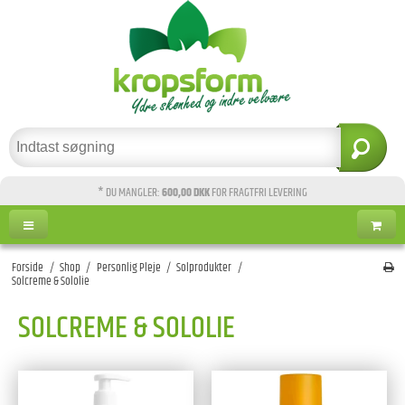
* DU MANGLER:
600,00 DKK
FOR FRAGTFRI LEVERING
Forside
/
Shop
/
Personlig Pleje
/
Solprodukter
/
Solcreme & Sololie
SOLCREME & SOLOLIE