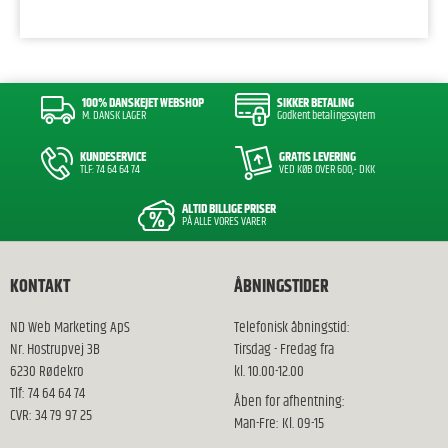
100% DANSKEJET WEBSHOP
SIKKER BETALING
M. DANSK LAGER
Godkent betalingssytem
KUNDESERVICE
GRATIS LEVERING
TLF: 74 64 64 74
VED KØB OVER 600,- DKK
ALTID BILLIGE PRISER
PÅ ALLE VORES VARER
KONTAKT
ÅBNINGSTIDER
ND Web Marketing ApS
Telefonisk åbningstid:
Nr. Hostrupvej 3B
Tirsdag - Fredag fra
6230 Rødekro
kl. 10.00-12.00
Tlf: 74 64 64 74
Åben for afhentning:
CVR: 34 79 97 25
Man-Fre: Kl. 09-15