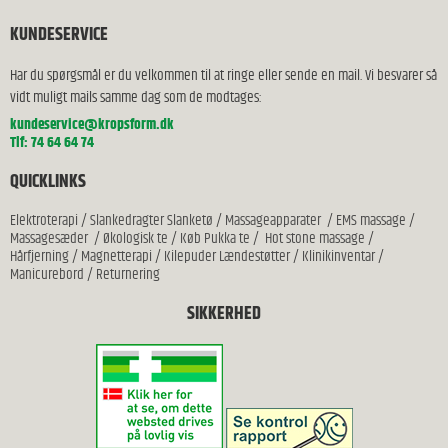
KUNDESERVICE
Har du spørgsmål er du velkommen til at ringe eller sende en mail. Vi besvarer så
vidt muligt mails samme dag som de modtages:
kundeservice@kropsform.dk
Tlf: 74 64 64 74
QUICKLINKS
Elektroterapi
/
Slankedragter Slanketø
/
Massageapparater
/
EMS massage
/
Massagesæder
/
Økologisk te
/
Køb Pukka te
/
Hot stone massage
/
Hårfjerning
/
Magnetterapi
/
Kilepuder Lændestøtter
/
Klinikinventar
/
Manicurebord
/
Returnering
SIKKERHED