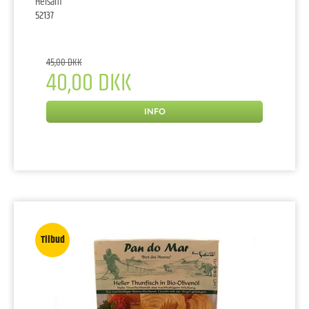
Helsam
52137
45,00 DKK
40,00 DKK
INFO
Tilbud