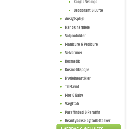
Konjac Svampe
Deodorant & Dufte
Ansigtspleje
Hår og hårpleje
Solprodukter
Manicure & Pedicure
Selvbruner
Kosmetik
Kosmetikspejle
Hygiejneartikler
Til Mænd
Mor & Baby
Vægttab
Paraffinbad & Paraffin
Beautybokse og toilettasker