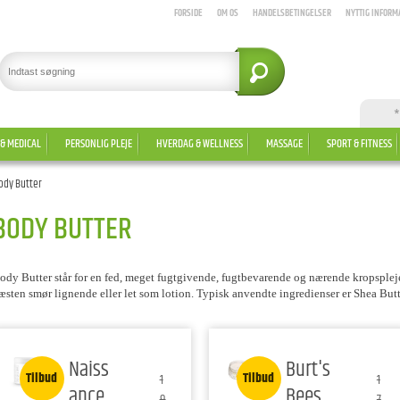
FORSIDE
OM OS
HANDELSBETINGELSER
NYTTIG INFORM
*
 & MEDICAL
PERSONLIG PLEJE
HVERDAG & WELLNESS
MASSAGE
SPORT & FITNESS
ody Butter
BODY BUTTER
ody Butter står for en fed, meget fugtgivende, fugtbevarende og nærende kropspleje,
æsten smør lignende eller let som lotion.
Typisk anvendte ingredienser er Shea Butt
Naiss
Burt's
Tilbud
Tilbud
1
1
ance
Bees
9
7