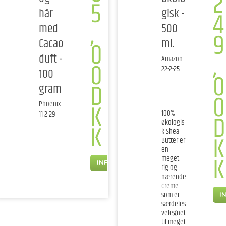
2
5
hår
gisk -
4
,
med
500
9
Cacao
ml.
0
,
duft -
Amazon
0
22-2-25
100
0
D
gram
0
K
Phoenix
100%
11-2-29
D
Økologis
K
k Shea
K
Butter er
en
K
meget
INFO
rig og
nærende
creme
som er
I
særdeles
velegnet
til meget