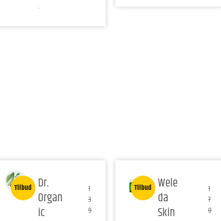
.
Dr.
Wele
Tilbud
Tilbud
1
1
Organ
da
3
7
ic
Skin
9
0