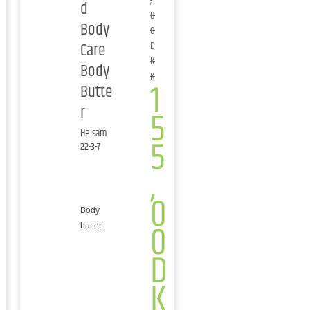
,
d
0
Body
0
Care
D
K
Body
K
1
Butte
r
5
Helsam
5
22-3-7
,
0
Body
0
butter.
D
K