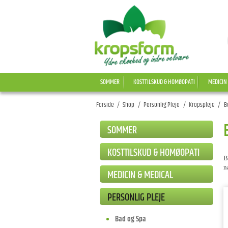
SOMMER
KOSTTILSKUD & HOMØOPATI
MEDICIN
Forside
/
Shop
/
Personlig Pleje
/
Kropspleje
/
B
SOMMER
KOSTTILSKUD & HOMØOPATI
B
n
MEDICIN & MEDICAL
PERSONLIG PLEJE
Bad og Spa