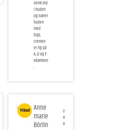
nemt ind
i huden
og nærer
huden
med
fugt,
cremen
er rig på
A, D og F
vitaminer
.
Anne
Tilbud
2
marie
0
Börlin
0