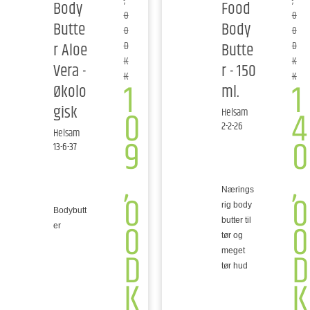
,
,
Body
Food
0
0
Butte
Body
0
0
r Aloe
Butte
D
D
K
K
Vera -
r - 150
K
K
1
1
Økolo
ml.
gisk
0
4
Helsam
2-2-26
Helsam
9
0
13-6-37
,
,
Nærings
0
0
rig body
Bodybutt
0
0
butter til
er
tør og
D
D
meget
tør hud
K
K