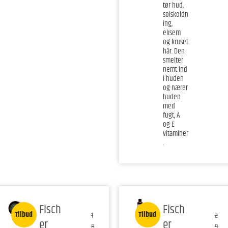
tør hud,
solskoldn
ing,
eksem
og kruset
hår. Den
smelter
nemt ind
i huden
og nærer
huden
med
fugt, A
og E
vitaminer
.
Fisch
Fisch
Tilbud
Tilbud
1
2
er
er
8
9