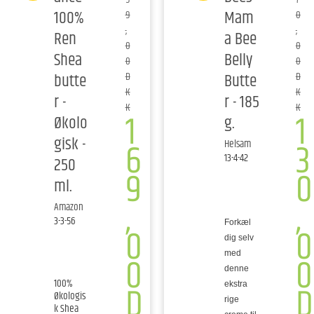
100%
Mam
9
0
,
,
Ren
a Bee
0
0
Shea
Belly
0
0
butte
Butte
D
D
K
K
r -
r - 185
K
K
1
1
Økolo
g.
gisk -
6
3
Helsam
13-4-42
250
9
0
ml.
,
,
Amazon
3-3-56
Forkæl
0
0
dig selv
0
0
med
denne
100%
D
D
ekstra
Økologis
rige
k Shea