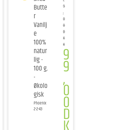
Butte
9
,
r
0
Vanilj
0
e
D
K
100%
K
9
natur
lig -
9
100 g.
,
-
0
Økolo
gisk
0
Phoenix
D
2-2-43
K