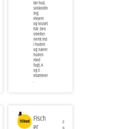
tør hud,
solskoldn
ing,
eksem
og kruset
hår. Den
smelter
nemt ind
i huden
og nærer
huden
med
fugt, A
og E
vitaminer
.
Fisch
Tilbud
2
er
9