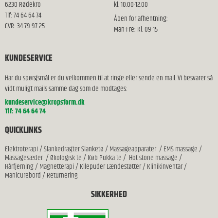
6230 Rødekro
kl. 10.00-12.00
Tlf: 74 64 64 74
Åben for afhentning:
CVR: 34 79 97 25
Man-Fre: Kl. 09-15
KUNDESERVICE
Har du spørgsmål er du velkommen til at ringe eller sende en mail. Vi besvarer så
vidt muligt mails samme dag som de modtages:
kundeservice@kropsform.dk
Tlf: 74 64 64 74
QUICKLINKS
Elektroterapi
/
Slankedragter Slanketø
/
Massageapparater
/
EMS massage
/
Massagesæder
/
Økologisk te
/
Køb Pukka te
/
Hot stone massage
/
Hårfjerning
/
Magnetterapi
/
Kilepuder Lændestøtter
/
Klinikinventar
/
Manicurebord
/
Returnering
SIKKERHED