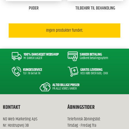
PUDER
TILBEHØR TIL BEHANDLING
Ingen produkter fundet.
100% DANSKEJET WEBSHOP
SIKKER BETALING
M. DANSK LAGER
Godkent betalingssytem
KUNDESERVICE
GRATIS LEVERING
TLF: 74 64 64 74
VED KØB OVER 600,- DKK
ALTID BILLIGE PRISER
PÅ ALLE VORES VARER
KONTAKT
ÅBNINGSTIDER
ND Web Marketing ApS
Telefonisk åbningstid:
Nr. Hostrupvej 3B
Tirsdag - Fredag fra