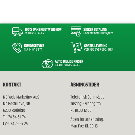
100% DANSKEJET WEBSHOP
SIKKER BETALING
M. DANSK LAGER
Godkent betalingssytem
KUNDESERVICE
GRATIS LEVERING
TLF: 74 64 64 74
VED KØB OVER 600,- DKK
ALTID BILLIGE PRISER
PÅ ALLE VORES VARER
KONTAKT
ÅBNINGSTIDER
ND Web Marketing ApS
Telefonisk åbningstid:
Nr. Hostrupvej 3B
Tirsdag - Fredag fra
6230 Rødekro
kl. 10.00-12.00
Tlf: 74 64 64 74
Åben for afhentning:
CVR: 34 79 97 25
Man-Fre: Kl. 09-15