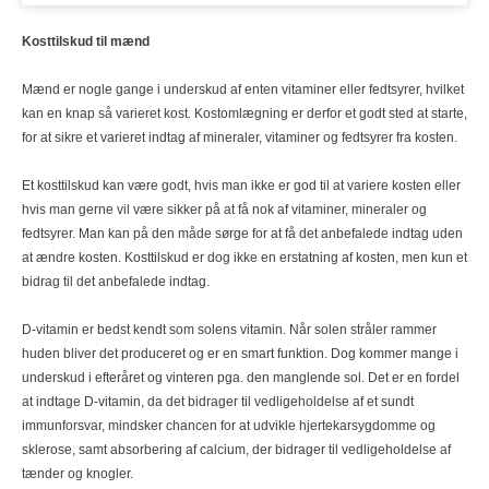
Kosttilskud til mænd
Mænd er nogle gange i underskud af enten vitaminer eller fedtsyrer, hvilket
kan en knap så varieret kost. Kostomlægning er derfor et godt sted at starte,
for at sikre et varieret indtag af mineraler, vitaminer og fedtsyrer fra kosten.
Et kosttilskud kan være godt, hvis man ikke er god til at variere kosten eller
hvis man gerne vil være sikker på at få nok af vitaminer, mineraler og
fedtsyrer. Man kan på den måde sørge for at få det anbefalede indtag uden
at ændre kosten. Kosttilskud er dog ikke en erstatning af kosten, men kun et
bidrag til det anbefalede indtag.
D-vitamin er bedst kendt som solens vitamin. Når solen stråler rammer
huden bliver det produceret og er en smart funktion. Dog kommer mange i
underskud i efteråret og vinteren pga. den manglende sol. Det er en fordel
at indtage D-vitamin, da det bidrager til vedligeholdelse af et sundt
immunforsvar, mindsker chancen for at udvikle hjertekarsygdomme og
sklerose, samt absorbering af calcium, der bidrager til vedligeholdelse af
tænder og knogler.