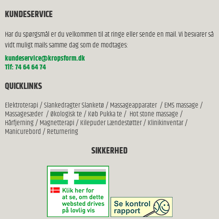
KUNDESERVICE
Har du spørgsmål er du velkommen til at ringe eller sende en mail. Vi besvarer så
vidt muligt mails samme dag som de modtages:
kundeservice@kropsform.dk
Tlf: 74 64 64 74
QUICKLINKS
Elektroterapi
/
Slankedragter Slanketø
/
Massageapparater
/
EMS massage
/
Massagesæder
/
Økologisk te
/
Køb Pukka te
/
Hot stone massage
/
Hårfjerning
/
Magnetterapi
/
Kilepuder Lændestøtter
/
Klinikinventar
/
Manicurebord
/
Returnering
SIKKERHED