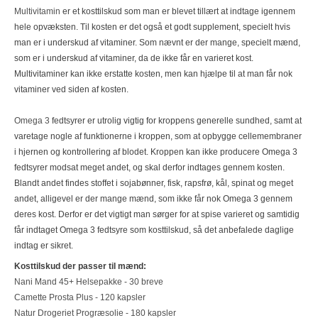
Multivitamin
er et kosttilskud som man er blevet tillært at indtage igennem
hele opvæksten. Til kosten er det også et godt supplement, specielt hvis
man er i underskud af vitaminer. Som nævnt er der mange, specielt mænd,
som er i underskud af vitaminer, da de ikke får en varieret kost.
Multivitaminer kan ikke erstatte kosten, men kan hjælpe til at man får nok
vitaminer ved siden af kosten.
Omega 3
fedtsyrer er utrolig vigtig for kroppens generelle sundhed, samt at
varetage nogle af funktionerne i kroppen, som at opbygge cellemembraner
i hjernen og kontrollering af blodet. Kroppen kan ikke producere Omega 3
fedtsyrer modsat meget andet, og skal derfor indtages gennem kosten.
Blandt andet findes stoffet i sojabønner, fisk, rapsfrø, kål, spinat og meget
andet, alligevel er der mange mænd, som ikke får nok Omega 3 gennem
deres kost. Derfor er det vigtigt man sørger for at spise varieret og samtidig
får indtaget Omega 3 fedtsyre som kosttilskud, så det anbefalede daglige
indtag er sikret.
Kosttilskud der passer til mænd:
Nani Mand 45+ Helsepakke - 30 breve
Camette Prosta Plus - 120 kapsler
Natur Drogeriet Progræsolie - 180 kapsler