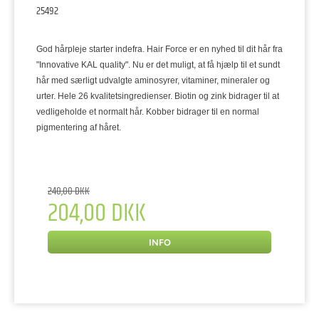
25492
God hårpleje starter indefra. Hair Force er en nyhed til dit hår fra
"Innovative KAL quality". Nu er det muligt, at få hjælp til et sundt
hår med særligt udvalgte aminosyrer, vitaminer, mineraler og
urter. Hele 26 kvalitetsingredienser. Biotin og zink bidrager til at
vedligeholde et normalt hår. Kobber bidrager til en normal
pigmentering af håret.
240,00 DKK
204,00 DKK
INFO