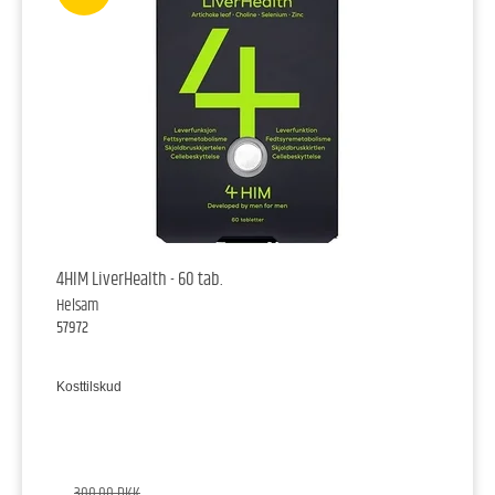
4HIM LiverHealth - 60 tab.
Helsam
57972
Kosttilskud
300,00 DKK