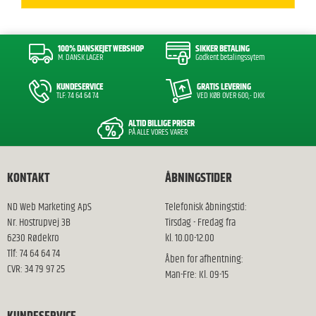
100% DANSKEJET WEBSHOP
SIKKER BETALING
M. DANSK LAGER
Godkent betalingssytem
KUNDESERVICE
GRATIS LEVERING
TLF: 74 64 64 74
VED KØB OVER 600,- DKK
ALTID BILLIGE PRISER
PÅ ALLE VORES VARER
KONTAKT
ÅBNINGSTIDER
ND Web Marketing ApS
Telefonisk åbningstid:
Nr. Hostrupvej 3B
Tirsdag - Fredag fra
6230 Rødekro
kl. 10.00-12.00
Tlf: 74 64 64 74
Åben for afhentning:
CVR: 34 79 97 25
Man-Fre: Kl. 09-15