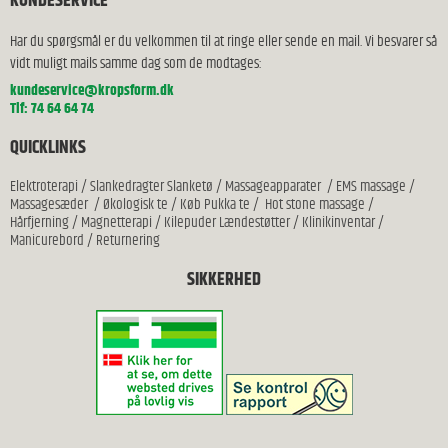
KUNDESERVICE
Har du spørgsmål er du velkommen til at ringe eller sende en mail. Vi besvarer så
vidt muligt mails samme dag som de modtages:
kundeservice@kropsform.dk
Tlf: 74 64 64 74
QUICKLINKS
Elektroterapi
/
Slankedragter Slanketø
/
Massageapparater
/
EMS massage
/
Massagesæder
/
Økologisk te
/
Køb Pukka te
/
Hot stone massage
/
Hårfjerning
/
Magnetterapi
/
Kilepuder Lændestøtter
/
Klinikinventar
/
Manicurebord
/
Returnering
SIKKERHED