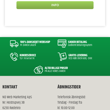
INFO
100% DANSKEJET WEBSHOP
SIKKER BETALING
M. DANSK LAGER
Godkent betalingssytem
KUNDESERVICE
GRATIS LEVERING
TLF: 74 64 64 74
VED KØB OVER 600,- DKK
ALTID BILLIGE PRISER
PÅ ALLE VORES VARER
KONTAKT
ÅBNINGSTIDER
ND Web Marketing ApS
Telefonisk åbningstid:
Nr. Hostrupvej 3B
Tirsdag - Fredag fra
6230 Rødekro
kl. 10.00-12.00