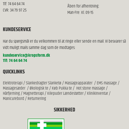
Tlf: 74 64 64 74
Åben for afhentning:
CVR: 34 79 97 25
Man-Fre: Kl. 09-15
KUNDESERVICE
Har du spørgsmål er du velkommen til at ringe eller sende en mail. Vi besvarer så
vidt muligt mails samme dag som de modtages:
kundeservice@kropsform.dk
Tlf: 74 64 64 74
QUICKLINKS
Elektroterapi
/
Slankedragter Slanketø
/
Massageapparater
/
EMS massage
/
Massagesæder
/
Økologisk te
/
Køb Pukka te
/
Hot stone massage
/
Hårfjerning
/
Magnetterapi
/
Kilepuder Lændestøtter
/
Klinikinventar
/
Manicurebord
/
Returnering
SIKKERHED