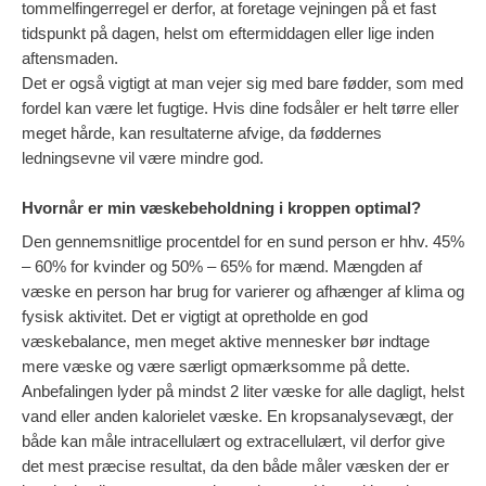
tommelfingerregel er derfor, at foretage vejningen på et fast
tidspunkt på dagen, helst om eftermiddagen eller lige inden
aftensmaden.
Det er også vigtigt at man vejer sig med bare fødder, som med
fordel kan være let fugtige. Hvis dine fodsåler er helt tørre eller
meget hårde, kan resultaterne afvige, da føddernes
ledningsevne vil være mindre god.
Hvornår er min væskebeholdning i kroppen optimal?
Den gennemsnitlige procentdel for en sund person er hhv. 45%
– 60% for kvinder og 50% – 65% for mænd. Mængden af
væske en person har brug for varierer og afhænger af klima og
fysisk aktivitet. Det er vigtigt at opretholde en god
væskebalance, men meget aktive mennesker bør indtage
mere væske og være særligt opmærksomme på dette.
Anbefalingen lyder på mindst 2 liter væske for alle dagligt, helst
vand eller anden kalorielet væske. En kropsanalysevægt, der
både kan måle intracellulært og extracellulært, vil derfor give
det mest præcise resultat, da den både måler væsken der er