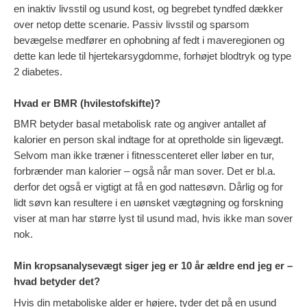
en inaktiv livsstil og usund kost, og begrebet tyndfed dækker
over netop dette scenarie. Passiv livsstil og sparsom
bevægelse medfører en ophobning af fedt i maveregionen og
dette kan lede til hjertekarsygdomme, forhøjet blodtryk og type
2 diabetes.
Hvad er BMR (hvilestofskifte)?
BMR betyder basal metabolisk rate og angiver antallet af
kalorier en person skal indtage for at opretholde sin ligevægt.
Selvom man ikke træner i fitnesscenteret eller løber en tur,
forbrænder man kalorier – også når man sover. Det er bl.a.
derfor det også er vigtigt at få en god nattesøvn. Dårlig og for
lidt søvn kan resultere i en uønsket vægtøgning og forskning
viser at man har større lyst til usund mad, hvis ikke man sover
nok.
Min kropsanalysevægt siger jeg er 10 år ældre end jeg er –
hvad betyder det?
Hvis din metaboliske alder er højere, tyder det på en usund