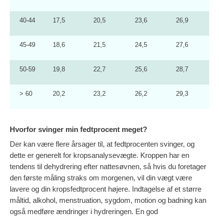
40-44
17,5
20,5
23,6
26,9
45-49
18,6
21,5
24,5
27,6
50-59
19,8
22,7
25,6
28,7
> 60
20,2
23,2
26,2
29,3
Hvorfor svinger min fedtprocent meget?
Der kan være flere årsager til, at fedtprocenten svinger, og
dette er generelt for kropsanalysevægte. Kroppen har en
tendens til dehydrering efter nattesøvnen, så hvis du foretager
den første måling straks om morgenen, vil din vægt være
lavere og din kropsfedtprocent højere. Indtagelse af et større
måltid, alkohol, menstruation, sygdom, motion og badning kan
også medføre ændringer i hydreringen. En god