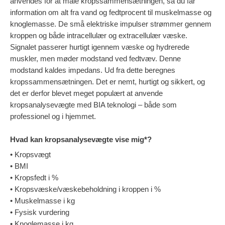
anvendes for at måle kropssammensætningen, så du får
information om alt fra vand og fedtprocent til muskelmasse og
knoglemasse. De små elektriske impulser strømmer gennem
kroppen og både intracellulær og extracellulær væske.
Signalet passerer hurtigt igennem væske og hydrerede
muskler, men møder modstand ved fedtvæv. Denne
modstand kaldes impedans. Ud fra dette beregnes
kropssammensætningen. Det er nemt, hurtigt og sikkert, og
det er derfor blevet meget populært at anvende
kropsanalysevægte med BIA teknologi – både som
professionel og i hjemmet.
Hvad kan kropsanalysevægte vise mig*?
• Kropsvægt
• BMI
• Kropsfedt i %
• Kropsvæske/væskebeholdning i kroppen i %
• Muskelmasse i kg
• Fysisk vurdering
• Knoglemasse i kg