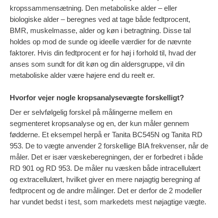
kropssammensætning. Den metaboliske alder – eller
biologiske alder – beregnes ved at tage både fedtprocent,
BMR, muskelmasse, alder og køn i betragtning. Disse tal
holdes op mod de sunde og ideelle værdier for de nævnte
faktorer. Hvis din fedtprocent er for høj i forhold til, hvad der
anses som sundt for dit køn og din aldersgruppe, vil din
metaboliske alder være højere end du reelt er.
Hvorfor vejer nogle kropsanalysevægte forskelligt?
Der er selvfølgelig forskel på målingerne mellem en
segmenteret kropsanalyse og en, der kun måler gennem
fødderne. Et eksempel herpå er Tanita BC545N og Tanita RD
953. De to vægte anvender 2 forskellige BIA frekvenser, når de
måler. Det er især væskeberegningen, der er forbedret i både
RD 901 og RD 953. De måler nu væsken både intracellulært
og extracellulært, hvilket giver en mere nøjagtig beregning af
fedtprocent og de andre målinger. Det er derfor de 2 modeller
har vundet bedst i test, som markedets mest nøjagtige vægte.