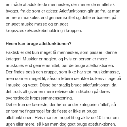
en måde at adskille de mennesker, der mener de er atletisk
bygget, fra de som er atleter. Atletfunktionen går ud fra, at man
er mere muskuløs end gennemsnittet og dette er baseret på
en øget muskelmasse og en øget
kropsvæske/væskebeholdning i kroppen.
Hvem kan bruge atletfunktionen?
Faktisk er det kun meget få mennesker, som passer i denne
kategori. Muskler er nøglen, og hvis en person er mere
muskuløs end gennemsnittet, bør de bruge atletfunktionen.
Der findes også den gruppe, som ikke har stor muskelmasse,
men som er meget fit, såsom løbere der ikke bulker/vil tage på
i muskel og vægt. Disse bør stadig bruge atletfunktionen, da
det trods alt giver en mere retvisende indikation på deres
overordnede kropssammensætning.
Det er kun de færreste, der hører under kategorien ’atlet’, så
en tommelfingerregel for de fleste er ikke at bruge
atletfunktionen. Hvis man er meget fit og aktiv de 10 timer om
ugen eller mere, så kan man dog godt bruge atletfunktionen.