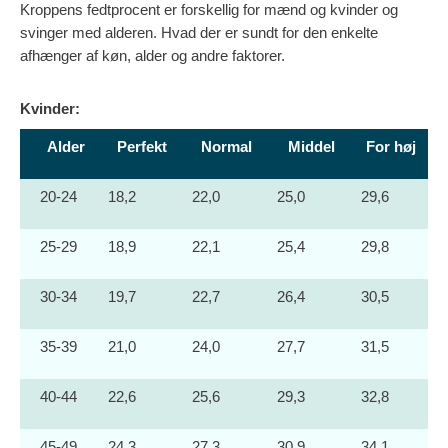
Kroppens fedtprocent er forskellig for mænd og kvinder og
svinger med alderen. Hvad der er sundt for den enkelte
afhænger af køn, alder og andre faktorer.
Kvinder:
Alder
Perfekt
Normal
Middel
For høj
20-24
18,2
22,0
25,0
29,6
25-29
18,9
22,1
25,4
29,8
30-34
19,7
22,7
26,4
30,5
35-39
21,0
24,0
27,7
31,5
40-44
22,6
25,6
29,3
32,8
45-49
24,3
27,3
30,9
34,1