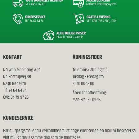
100% DANSKEJET WEBSHOP
SIKKER BETALING
M. DANSK LAGER
Godkent betalingssytem
KUNDESERVICE
GRATIS LEVERING
TLF: 74 64 64 74
VED KØB OVER 600,- DKK
ALTID BILLIGE PRISER
PÅ ALLE VORES VARER
KONTAKT
ÅBNINGSTIDER
ND Web Marketing ApS
Telefonisk åbningstid:
Nr. Hostrupvej 3B
Tirsdag - Fredag fra
6230 Rødekro
kl. 10.00-12.00
Tlf: 74 64 64 74
Åben for afhentning:
CVR: 34 79 97 25
Man-Fre: Kl. 09-15
KUNDESERVICE
Har du spørgsmål er du velkommen til at ringe eller sende en mail. Vi besvarer så
vidt muligt mails samme dag som de modtages: