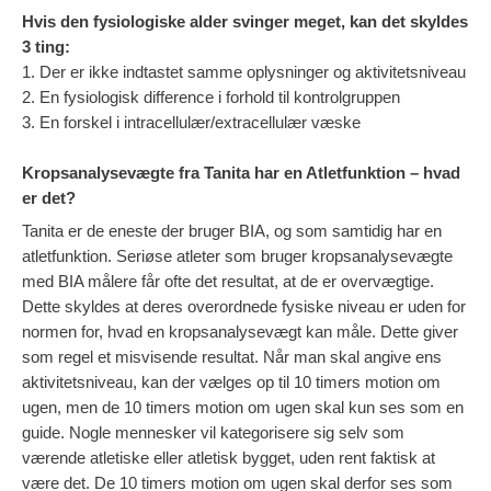
Hvis den fysiologiske alder svinger meget, kan det skyldes
3 ting:
1. Der er ikke indtastet samme oplysninger og aktivitetsniveau
2. En fysiologisk difference i forhold til kontrolgruppen
3. En forskel i intracellulær/extracellulær væske
Kropsanalysevægte fra Tanita har en Atletfunktion – hvad
er det?
Tanita er de eneste der bruger BIA, og som samtidig har en
atletfunktion. Seriøse atleter som bruger kropsanalysevægte
med BIA målere får ofte det resultat, at de er overvægtige.
Dette skyldes at deres overordnede fysiske niveau er uden for
normen for, hvad en kropsanalysevægt kan måle. Dette giver
som regel et misvisende resultat. Når man skal angive ens
aktivitetsniveau, kan der vælges op til 10 timers motion om
ugen, men de 10 timers motion om ugen skal kun ses som en
guide. Nogle mennesker vil kategorisere sig selv som
værende atletiske eller atletisk bygget, uden rent faktisk at
være det. De 10 timers motion om ugen skal derfor ses som