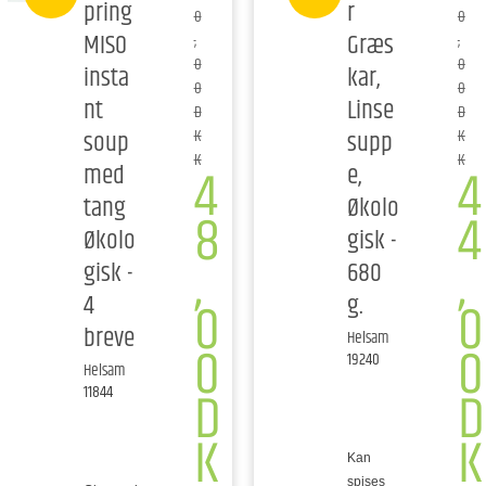
pring
r
0
0
MISO
Græs
,
,
0
0
insta
kar,
0
0
nt
Linse
D
D
soup
supp
K
K
K
K
4
4
med
e,
tang
Økolo
8
4
Økolo
gisk -
,
,
gisk -
680
4
g.
0
0
breve
Helsam
0
0
19240
Helsam
D
D
11844
K
K
Kan
spises