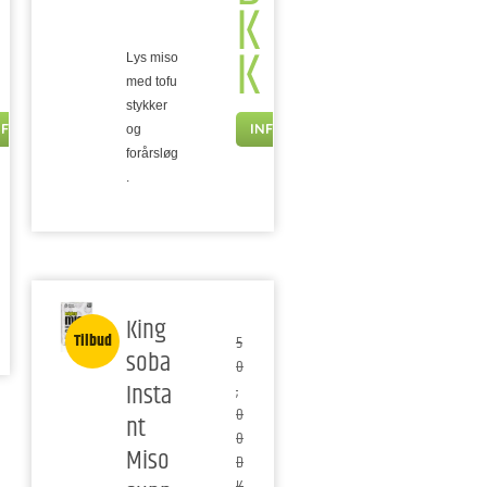
K
K
Lys miso
med tofu
stykker
NFO
INFO
og
forårsløg
.
King
Tilbud
5
soba
0
Insta
,
0
nt
0
Miso
D
K