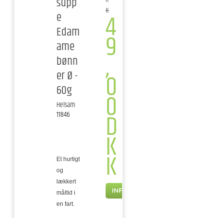
supp
K
4
e
Edam
9
ame
,
bønn
er Ø -
0
60g
0
Helsam
D
11846
K
K
Et hurtigt
og
lækkert
INFO
måltid i
en fart.