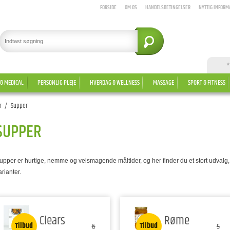
FORSIDE
OM OS
HANDELSBETINGELSER
NYTTIG INFORM
*
 & MEDICAL
PERSONLIG PLEJE
HVERDAG & WELLNESS
MASSAGE
SPORT & FITNESS
r
/
Supper
SUPPER
upper er hurtige, nemme og velsmagende måltider, og her finder du et stort udval
arianter.
Clears
Røme
Tilbud
Tilbud
6
5