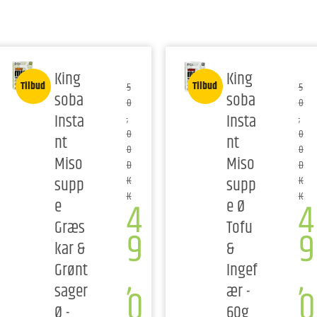
King
King
Tilbud
Tilbud
5
5
soba
soba
0
0
Insta
Insta
,
,
0
0
nt
nt
0
0
Miso
Miso
D
D
supp
supp
K
K
K
K
4
4
e
e Ø
Græs
Tofu
9
9
kar &
&
,
,
Grønt
Ingef
sager
ær -
0
0
Ø -
60g