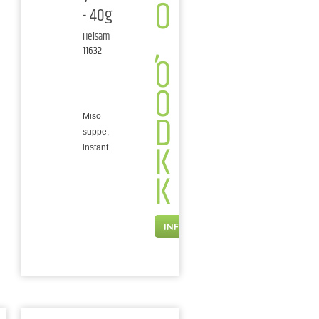
0
- 40g
,
Helsam
11632
0
0
D
Miso
suppe,
K
instant.
K
INFO