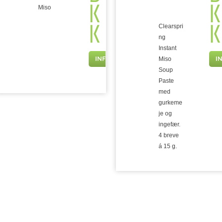
K
K
Miso
K
K
Clearspri
ng
Instant
INFO
I
Miso
Soup
Paste
med
gurkeme
je og
ingefær.
4 breve
á 15 g.