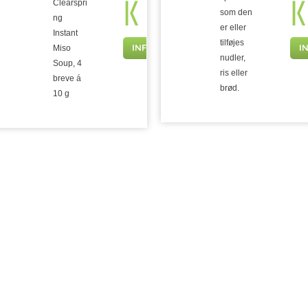
K
K
Clearspri
som den
ng
er eller
Instant
tilføjes
INFO
I
Miso
nudler,
Soup, 4
ris eller
breve á
brød.
10 g