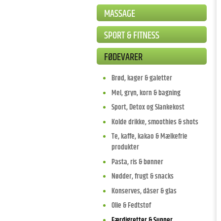
MASSAGE
SPORT & FITNESS
FØDEVARER
Brød, kager & galetter
Mel, gryn, korn & bagning
Sport, Detox og Slankekost
Kolde drikke, smoothies & shots
Te, kaffe, kakao & Mælkefrie
produkter
Pasta, ris & bønner
Nødder, frugt & snacks
Konserves, dåser & glas
Olie & Fedtstof
Færdigretter & Supper