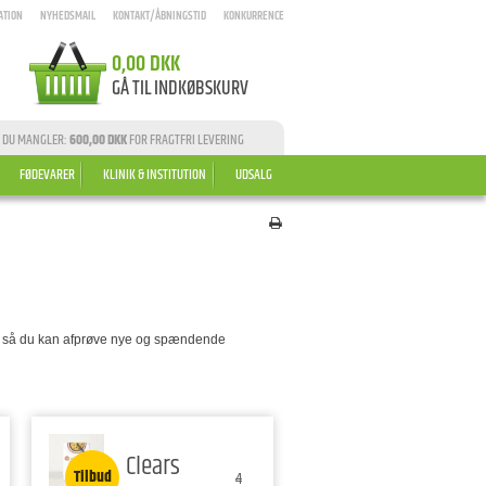
ATION
NYHEDSMAIL
KONTAKT/ÅBNINGSTID
KONKURRENCE
0,00 DKK
GÅ TIL INDKØBSKURV
 DU MANGLER:
600,00 DKK
FOR FRAGTFRI LEVERING
FØDEVARER
KLINIK & INSTITUTION
UDSALG
g, så du kan afprøve nye og spændende
Clears
Tilbud
4