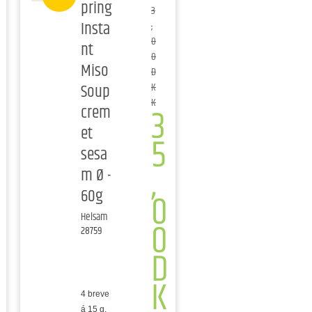
pring
3
Insta
,
0
nt
0
Miso
D
Soup
K
K
3
crem
et
5
sesa
,
m Ø -
60g
0
Helsam
0
28759
D
K
4 breve
á 15 g.