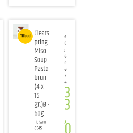
Clears
Tilbud
4
pring
0
Miso
,
0
Soup
0
Paste
D
brun
K
K
3
(4 x
15
3
gr.)Ø -
,
60g
0
Helsam
8545