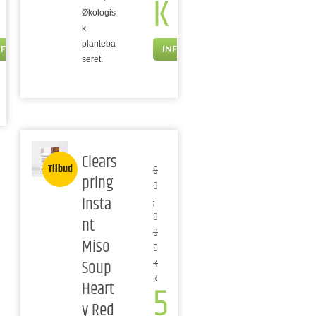
K
Økologis
k
planteba
NFO
INFO
seret.
Clears
Tilbud
6
pring
0
Insta
,
0
nt
0
Miso
D
Soup
K
K
5
Heart
y Red