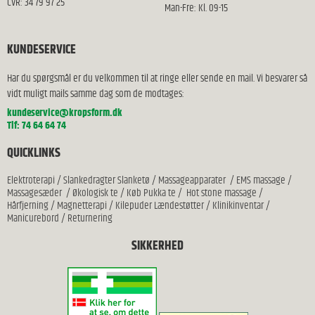
CVR: 34 79 97 25
Man-Fre: Kl. 09-15
KUNDESERVICE
Har du spørgsmål er du velkommen til at ringe eller sende en mail. Vi besvarer så
vidt muligt mails samme dag som de modtages:
kundeservice@kropsform.dk
Tlf: 74 64 64 74
QUICKLINKS
Elektroterapi
/
Slankedragter Slanketø
/
Massageapparater
/
EMS massage
/
Massagesæder
/
Økologisk te
/
Køb Pukka te
/
Hot stone massage
/
Hårfjerning
/
Magnetterapi
/
Kilepuder Lændestøtter
/
Klinikinventar
/
Manicurebord
/
Returnering
SIKKERHED