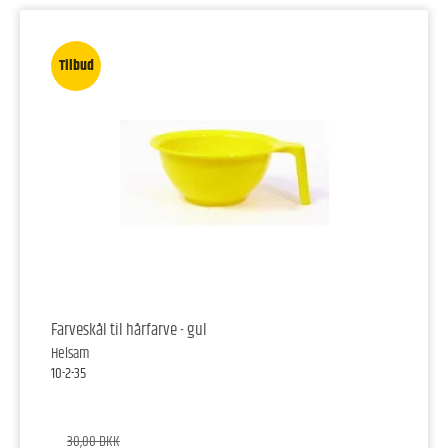
Tilbud
Farveskål til hårfarve - gul
Helsam
10-2-35
30,00 DKK