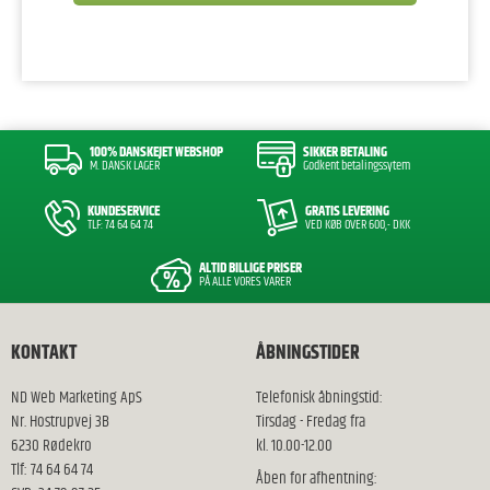
100% DANSKEJET WEBSHOP
SIKKER BETALING
M. DANSK LAGER
Godkent betalingssytem
KUNDESERVICE
GRATIS LEVERING
TLF: 74 64 64 74
VED KØB OVER 600,- DKK
ALTID BILLIGE PRISER
PÅ ALLE VORES VARER
KONTAKT
ÅBNINGSTIDER
ND Web Marketing ApS
Telefonisk åbningstid:
Nr. Hostrupvej 3B
Tirsdag - Fredag fra
6230 Rødekro
kl. 10.00-12.00
Tlf: 74 64 64 74
Åben for afhentning: