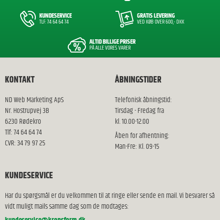
KUNDESERVICE
GRATIS LEVERING
TLF: 74 64 64 74
VED KØB OVER 600,- DKK
ALTID BILLIGE PRISER
PÅ ALLE VORES VARER
KONTAKT
ÅBNINGSTIDER
ND Web Marketing ApS
Telefonisk åbningstid:
Nr. Hostrupvej 3B
Tirsdag - Fredag fra
6230 Rødekro
kl. 10.00-12.00
Tlf: 74 64 64 74
Åben for afhentning:
CVR: 34 79 97 25
Man-Fre: Kl. 09-15
KUNDESERVICE
Har du spørgsmål er du velkommen til at ringe eller sende en mail. Vi besvarer så
vidt muligt mails samme dag som de modtages: