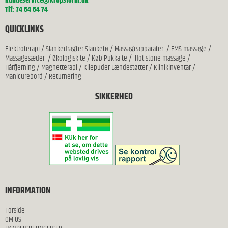
kundeservice@kropsform.dk
Tlf: 74 64 64 74
QUICKLINKS
Elektroterapi
/
Slankedragter Slanketø
/
Massageapparater
/
EMS massage
/
Massagesæder
/
Økologisk te
/
Køb Pukka te
/
Hot stone massage
/
Hårfjerning
/
Magnetterapi
/
Kilepuder Lændestøtter
/
Klinikinventar
/
Manicurebord
/
Returnering
SIKKERHED
INFORMATION
Forside
OM OS