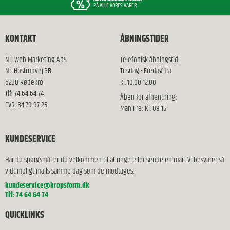
PÅ ALLE VORES VARER
KONTAKT
ÅBNINGSTIDER
ND Web Marketing ApS
Telefonisk åbningstid:
Nr. Hostrupvej 3B
Tirsdag - Fredag fra
6230 Rødekro
kl. 10.00-12.00
Tlf: 74 64 64 74
Åben for afhentning:
CVR: 34 79 97 25
Man-Fre: Kl. 09-15
KUNDESERVICE
Har du spørgsmål er du velkommen til at ringe eller sende en mail. Vi besvarer så
vidt muligt mails samme dag som de modtages:
kundeservice@kropsform.dk
Tlf: 74 64 64 74
QUICKLINKS