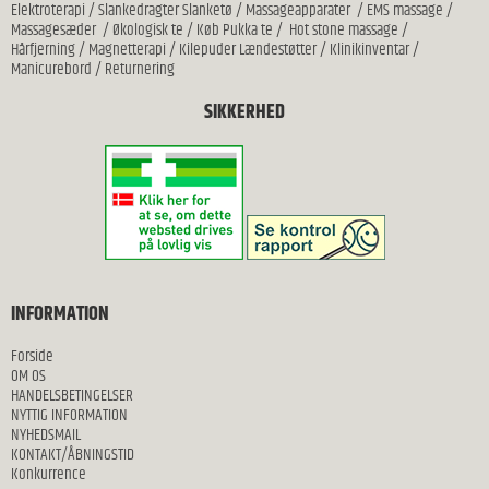
Elektroterapi
/
Slankedragter Slanketø
/
Massageapparater
/
EMS massage
/
Massagesæder
/
Økologisk te
/
Køb Pukka te
/
Hot stone massage
/
Hårfjerning
/
Magnetterapi
/
Kilepuder Lændestøtter
/
Klinikinventar
/
Manicurebord
/
Returnering
SIKKERHED
INFORMATION
Forside
OM OS
HANDELSBETINGELSER
NYTTIG INFORMATION
NYHEDSMAIL
KONTAKT/ÅBNINGSTID
Konkurrence