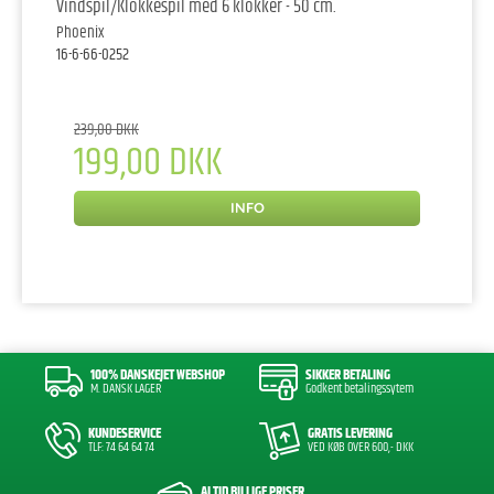
Vindspil/Klokkespil med 6 klokker - 50 cm.
Phoenix
16-6-66-0252
239,00 DKK
199,00 DKK
INFO
100% DANSKEJET WEBSHOP
SIKKER BETALING
M. DANSK LAGER
Godkent betalingssytem
KUNDESERVICE
GRATIS LEVERING
TLF: 74 64 64 74
VED KØB OVER 600,- DKK
ALTID BILLIGE PRISER