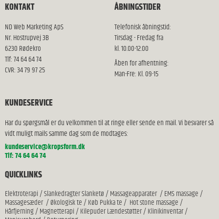
KONTAKT
ÅBNINGSTIDER
ND Web Marketing ApS
Telefonisk åbningstid:
Nr. Hostrupvej 3B
Tirsdag - Fredag fra
6230 Rødekro
kl. 10.00-12.00
Tlf: 74 64 64 74
Åben for afhentning:
CVR: 34 79 97 25
Man-Fre: Kl. 09-15
KUNDESERVICE
Har du spørgsmål er du velkommen til at ringe eller sende en mail. Vi besvarer så
vidt muligt mails samme dag som de modtages:
kundeservice@kropsform.dk
Tlf: 74 64 64 74
QUICKLINKS
Elektroterapi
/
Slankedragter Slanketø
/
Massageapparater
/
EMS massage
/
Massagesæder
/
Økologisk te
/
Køb Pukka te
/
Hot stone massage
/
Hårfjerning
/
Magnetterapi
/
Kilepuder Lændestøtter
/
Klinikinventar
/