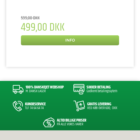
599,00 DKK
499,00 DKK
INFO
100% DANSKEJET WEBSHOP
SIKKER BETALING
M. DANSK LAGER
Godkent betalingssytem
KUNDESERVICE
GRATIS LEVERING
TLF: 74 64 64 74
VED KØB OVER 600,- DKK
ALTID BILLIGE PRISER
PÅ ALLE VORES VARER