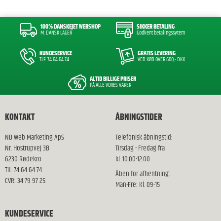
100% DANSKEJET WEBSHOP
SIKKER BETALING
M. DANSK LAGER
Godkent betalingssytem
KUNDESERVICE
GRATIS LEVERING
TLF: 74 64 64 74
VED KØB OVER 600,- DKK
ALTID BILLIGE PRISER
PÅ ALLE VORES VARER
KONTAKT
ÅBNINGSTIDER
ND Web Marketing ApS
Telefonisk åbningstid:
Nr. Hostrupvej 3B
Tirsdag - Fredag fra
6230 Rødekro
kl. 10.00-12.00
Tlf: 74 64 64 74
Åben for afhentning:
CVR: 34 79 97 25
Man-Fre: Kl. 09-15
KUNDESERVICE