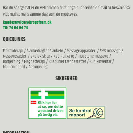
Har du spørgsmål er du velkommen til at ringe eller sende en mail. Vi besvarer så
vidt muligt mails samme dag som de modtages:
kundeservice@kropsform.dk
Tlf: 74 64 64 74
QUICKLINKS
Elektroterapi
/
Slankedragter Slanketø
/
Massageapparater
/
EMS massage
/
Massagesæder
/
Økologisk te
/
Køb Pukka te
/
Hot stone massage
/
Hårfjerning
/
Magnetterapi
/
Kilepuder Lændestøtter
/
Klinikinventar
/
Manicurebord
/
Returnering
SIKKERHED