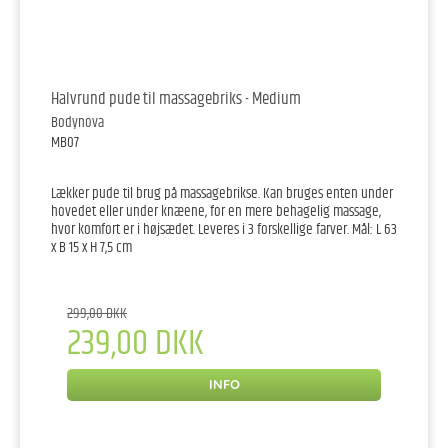
Halvrund pude til massagebriks - Medium
Bodynova
MB07
Lækker pude til brug på massagebrikse. Kan bruges enten under
hovedet eller under knæene, for en mere behagelig massage,
hvor komfort er i højsædet. Leveres i 3 forskellige farver. Mål: L 63
x B 15 x H 7,5 cm
299,00 DKK
239,00 DKK
INFO