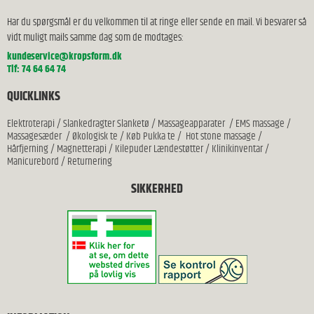
Har du spørgsmål er du velkommen til at ringe eller sende en mail. Vi besvarer så
vidt muligt mails samme dag som de modtages:
kundeservice@kropsform.dk
Tlf: 74 64 64 74
QUICKLINKS
Elektroterapi
/
Slankedragter Slanketø
/
Massageapparater
/
EMS massage
/
Massagesæder
/
Økologisk te
/
Køb Pukka te
/
Hot stone massage
/
Hårfjerning
/
Magnetterapi
/
Kilepuder Lændestøtter
/
Klinikinventar
/
Manicurebord
/
Returnering
SIKKERHED