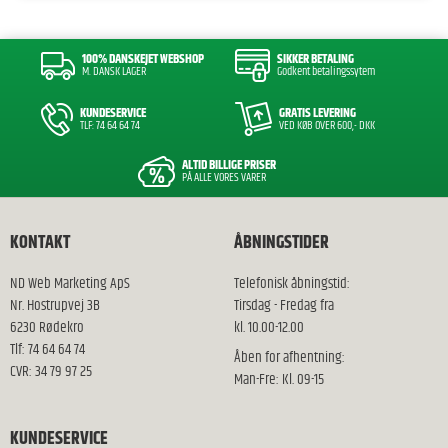
100% DANSKEJET WEBSHOP
SIKKER BETALING
M. DANSK LAGER
Godkent betalingssytem
KUNDESERVICE
GRATIS LEVERING
TLF: 74 64 64 74
VED KØB OVER 600,- DKK
ALTID BILLIGE PRISER
PÅ ALLE VORES VARER
KONTAKT
ÅBNINGSTIDER
ND Web Marketing ApS
Telefonisk åbningstid:
Nr. Hostrupvej 3B
Tirsdag - Fredag fra
6230 Rødekro
kl. 10.00-12.00
Tlf: 74 64 64 74
Åben for afhentning:
CVR: 34 79 97 25
Man-Fre: Kl. 09-15
KUNDESERVICE