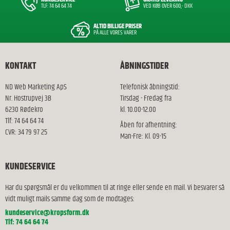
TLF: 74 64 64 74
VED KØB OVER 600,- DKK
ALTID BILLIGE PRISER
PÅ ALLE VORES VARER
KONTAKT
ÅBNINGSTIDER
ND Web Marketing ApS
Telefonisk åbningstid:
Nr. Hostrupvej 3B
Tirsdag - Fredag fra
6230 Rødekro
kl. 10.00-12.00
Tlf: 74 64 64 74
Åben for afhentning:
CVR: 34 79 97 25
Man-Fre: Kl. 09-15
KUNDESERVICE
Har du spørgsmål er du velkommen til at ringe eller sende en mail. Vi besvarer så
vidt muligt mails samme dag som de modtages:
kundeservice@kropsform.dk
Tlf: 74 64 64 74