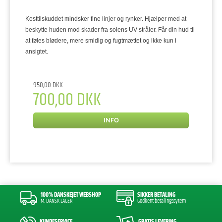
Kosttilskuddet mindsker fine linjer og rynker. Hjælper med at
beskytte huden mod skader fra solens UV stråler. Får din hud til
at føles blødere, mere smidig og fugtmættet og ikke kun i
ansigtet.
950,00 DKK
700,00 DKK
INFO
100% DANSKEJET WEBSHOP
SIKKER BETALING
M. DANSK LAGER
Godkent betalingssytem
KUNDESERVICE
GRATIS LEVERING