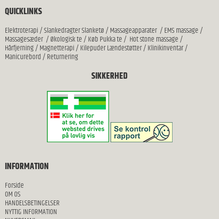
QUICKLINKS
Elektroterapi
/
Slankedragter Slanketø
/
Massageapparater
/
EMS massage
/
Massagesæder
/
Økologisk te
/
Køb Pukka te
/
Hot stone massage
/
Hårfjerning
/
Magnetterapi
/
Kilepuder Lændestøtter
/
Klinikinventar
/
Manicurebord
/
Returnering
SIKKERHED
INFORMATION
Forside
OM OS
HANDELSBETINGELSER
NYTTIG INFORMATION