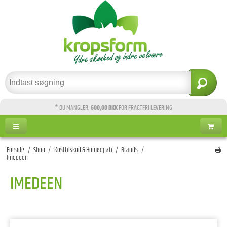
* DU MANGLER:
600,00 DKK
FOR FRAGTFRI LEVERING
Forside
/
Shop
/
Kosttilskud & Homøopati
/
Brands
/
Imedeen
IMEDEEN