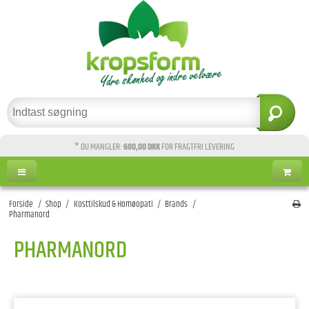
* DU MANGLER:
600,00 DKK
FOR FRAGTFRI LEVERING
Forside
/
Shop
/
Kosttilskud & Homøopati
/
Brands
/
Pharmanord
PHARMANORD