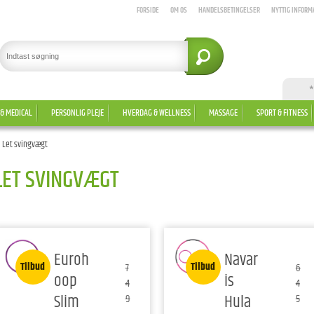
FORSIDE
OM OS
HANDELSBETINGELSER
NYTTIG INFORM
*
 & MEDICAL
PERSONLIG PLEJE
HVERDAG & WELLNESS
MASSAGE
SPORT & FITNESS
Let svingvægt
LET SVINGVÆGT
Euroh
Navar
Tilbud
Tilbud
7
6
oop
is
4
4
Slim
Hula
9
5