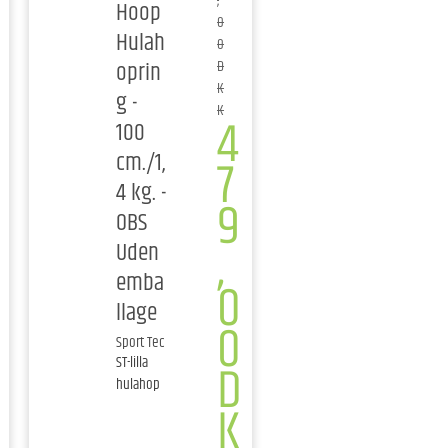
,
Hoop
0
Hulah
0
oprin
D
K
g -
K
4
100
cm./1,
7
4 kg. -
9
OBS
,
Uden
emba
0
llage
0
Sport Tec
ST-lilla
D
hulahop
K