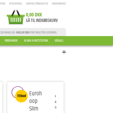
ATION
NYHEDSMAIL
KONTAKT/ÅBNINGSTID
KONKURRENCE
0,00 DKK
GÅ TIL INDKØBSKURV
 DU MANGLER:
600,00 DKK
FOR FRAGTFRI LEVERING
FØDEVARER
KLINIK & INSTITUTION
UDSALG
Euroh
Tilbud
7
oop
4
Slim
9