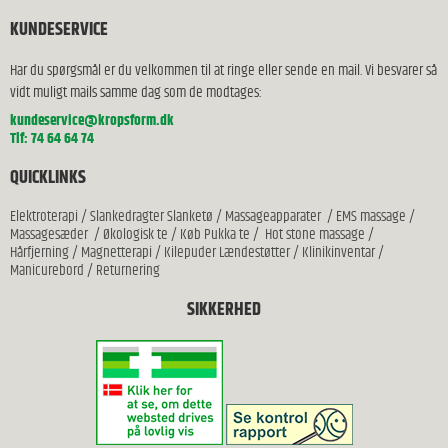
KUNDESERVICE
Har du spørgsmål er du velkommen til at ringe eller sende en mail. Vi besvarer så
vidt muligt mails samme dag som de modtages:
kundeservice@kropsform.dk
Tlf: 74 64 64 74
QUICKLINKS
Elektroterapi
/
Slankedragter Slanketø
/
Massageapparater
/
EMS massage
/
Massagesæder
/
Økologisk te
/
Køb Pukka te
/
Hot stone massage
/
Hårfjerning
/
Magnetterapi
/
Kilepuder Lændestøtter
/
Klinikinventar
/
Manicurebord
/
Returnering
SIKKERHED