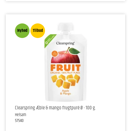
Nyhed
Tilbud
Clearspring Æble & mango frugtpuré Ø - 100 g.
Helsam
57540