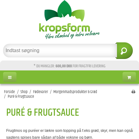
* DU MANGLER:
600,00 DKK
FOR FRAGTFRI LEVERING
Forside
/
Shop
/
Fødevarer
/
Morgenmadsprodukter & Grød
/
Puré & Frugtsauce
PURÉ & FRUGTSAUCE
Frugtmos og puréer er lækre som topping på f.eks grød, skyr, men kan også
sagtens spises bare sådan af både voksne og børn.