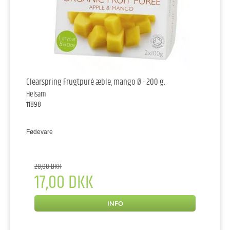
Clearspring Frugtpuré æble, mango Ø - 200 g.
Helsam
11898
Fødevare
20,00 DKK
17,00 DKK
INFO