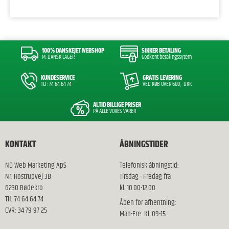
100% DANSKEJET WEBSHOP
SIKKER BETALING
M. DANSK LAGER
Godkent betalingssytem
KUNDESERVICE
GRATIS LEVERING
TLF: 74 64 64 74
VED KØB OVER 600,- DKK
ALTID BILLIGE PRISER
PÅ ALLE VORES VARER
KONTAKT
ÅBNINGSTIDER
ND Web Marketing ApS
Telefonisk åbningstid:
Nr. Hostrupvej 3B
Tirsdag - Fredag fra
6230 Rødekro
kl. 10.00-12.00
Tlf: 74 64 64 74
Åben for afhentning:
CVR: 34 79 97 25
Man-Fre: Kl. 09-15