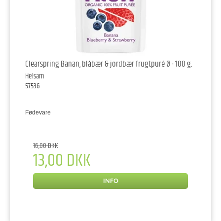
Clearspring Banan, blåbær & jordbær frugtpuré Ø - 100 g.
Helsam
57536
Fødevare
16,00 DKK
13,00 DKK
INFO