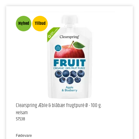
Nyhed
Tilbud
Clearspring Æble & blåbær frugtpuré Ø - 100 g.
Helsam
57538
Fødevare