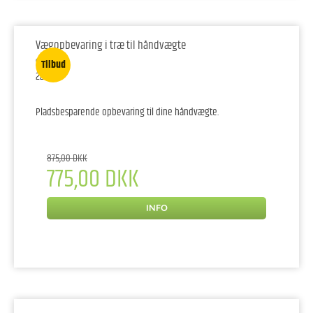
Vægopbevaring i træ til håndvægte
Sport Tec
Tilbud
22595
Pladsbesparende opbevaring til dine håndvægte.
875,00 DKK
775,00 DKK
INFO