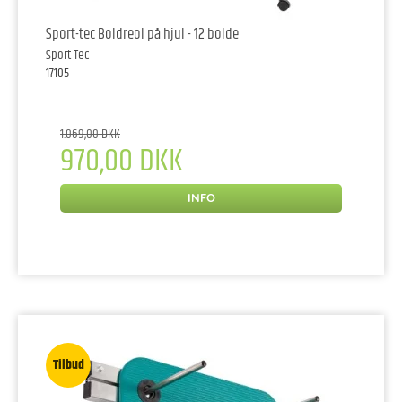
Sport-tec Boldreol på hjul - 12 bolde
Sport Tec
17105
1.069,00 DKK
970,00 DKK
INFO
Tilbud