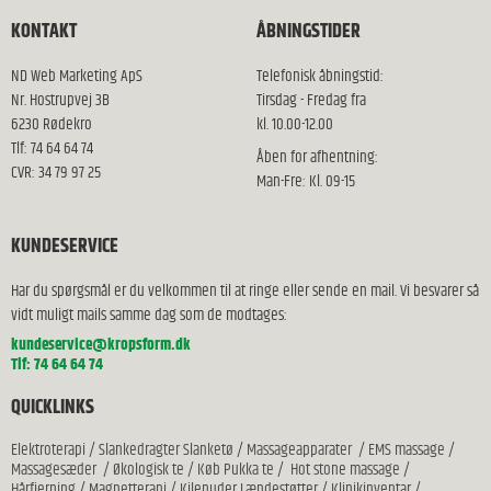
KONTAKT
ÅBNINGSTIDER
ND Web Marketing ApS
Telefonisk åbningstid:
Nr. Hostrupvej 3B
Tirsdag - Fredag fra
6230 Rødekro
kl. 10.00-12.00
Tlf: 74 64 64 74
Åben for afhentning:
CVR: 34 79 97 25
Man-Fre: Kl. 09-15
KUNDESERVICE
Har du spørgsmål er du velkommen til at ringe eller sende en mail. Vi besvarer så
vidt muligt mails samme dag som de modtages:
kundeservice@kropsform.dk
Tlf: 74 64 64 74
QUICKLINKS
Elektroterapi
/
Slankedragter Slanketø
/
Massageapparater
/
EMS massage
/
Massagesæder
/
Økologisk te
/
Køb Pukka te
/
Hot stone massage
/
Hårfjerning
/
Magnetterapi
/
Kilepuder Lændestøtter
/
Klinikinventar
/