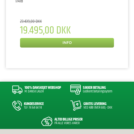
17418
23.439,00 DKK
19.495,00 DKK
INFO
100% DANSKEJET WEBSHOP
SIKKER BETALING
M. DANSK LAGER
Godkent betalingssytem
KUNDESERVICE
GRATIS LEVERING
TLF: 74 64 64 74
VED KØB OVER 600,- DKK
ALTID BILLIGE PRISER
PÅ ALLE VORES VARER