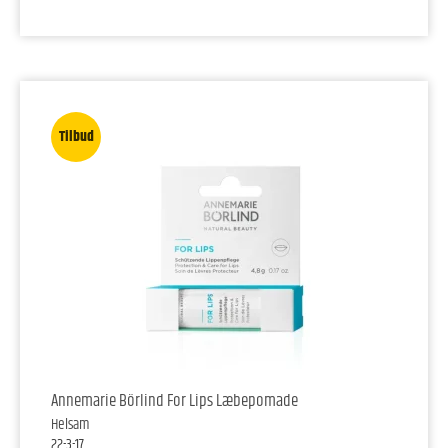
Tilbud
Annemarie Börlind For Lips Læbepomade
Helsam
22-3-17