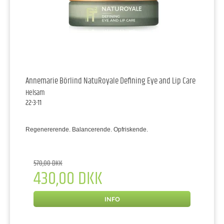
Annemarie Börlind NatuRoyale Defining Eye and Lip Care
Helsam
22-3-11
Regenererende. Balancerende. Opfriskende.
570,00 DKK
430,00 DKK
INFO