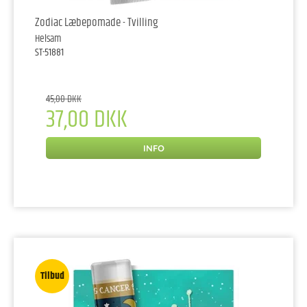
Zodiac Læbepomade - Tvilling
Helsam
ST-51881
45,00 DKK
37,00 DKK
INFO
Tilbud