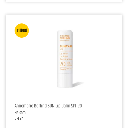
Tilbud
Annemarie Börlind SUN Lip Balm SPF 20
Helsam
5-4-27