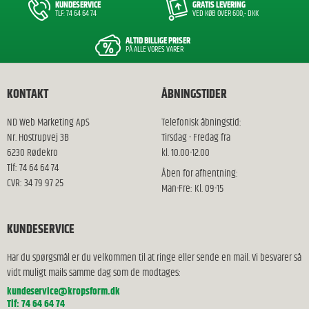
KUNDESERVICE
GRATIS LEVERING
TLF: 74 64 64 74
VED KØB OVER 600,- DKK
ALTID BILLIGE PRISER
PÅ ALLE VORES VARER
KONTAKT
ÅBNINGSTIDER
ND Web Marketing ApS
Telefonisk åbningstid:
Nr. Hostrupvej 3B
Tirsdag - Fredag fra
6230 Rødekro
kl. 10.00-12.00
Tlf: 74 64 64 74
Åben for afhentning:
CVR: 34 79 97 25
Man-Fre: Kl. 09-15
KUNDESERVICE
Har du spørgsmål er du velkommen til at ringe eller sende en mail. Vi besvarer så
vidt muligt mails samme dag som de modtages:
kundeservice@kropsform.dk
Tlf: 74 64 64 74