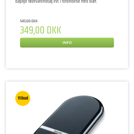
daglige fødevareindtag evt. i forbindelse med diæt.
549,00 DKK
349,00 DKK
INFO
Tilbud