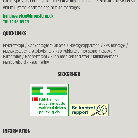
Har du spørgsmål er du velkommen til at ringe eller sende en mail. Vi besvarer så
vidt muligt mails samme dag som de modtages:
kundeservice@kropsform.dk
Tlf: 74 64 64 74
QUICKLINKS
Elektroterapi
/
Slankedragter Slanketø
/
Massageapparater
/
EMS massage
/
Massagesæder
/
Økologisk te
/
Køb Pukka te
/
Hot stone massage
/
Hårfjerning
/
Magnetterapi
/
Kilepuder Lændestøtter
/
Klinikinventar
/
Manicurebord
/
Returnering
SIKKERHED
INFORMATION