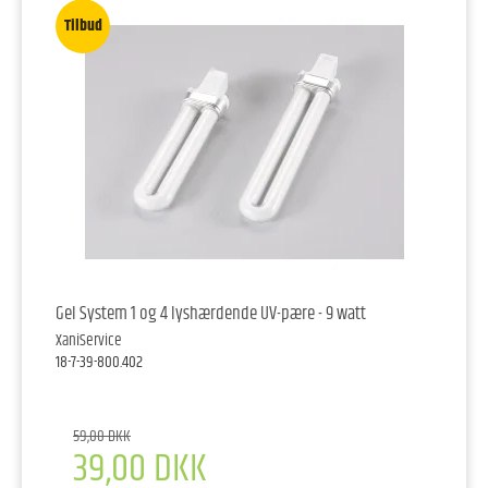
Tilbud
Gel System 1 og 4 lyshærdende UV-pære - 9 watt
XaniService
18-7-39-800.402
59,00 DKK
39,00 DKK