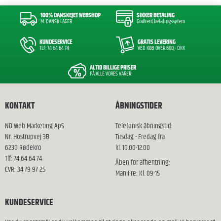
100% DANSKEJET WEBSHOP
SIKKER BETALING
M. DANSK LAGER
Godkent betalingssytem
KUNDESERVICE
GRATIS LEVERING
TLF: 74 64 64 74
VED KØB OVER 600,- DKK
ALTID BILLIGE PRISER
PÅ ALLE VORES VARER
KONTAKT
ÅBNINGSTIDER
ND Web Marketing ApS
Telefonisk åbningstid:
Nr. Hostrupvej 3B
Tirsdag - Fredag fra
6230 Rødekro
kl. 10.00-12.00
Tlf: 74 64 64 74
Åben for afhentning:
CVR: 34 79 97 25
Man-Fre: Kl. 09-15
KUNDESERVICE