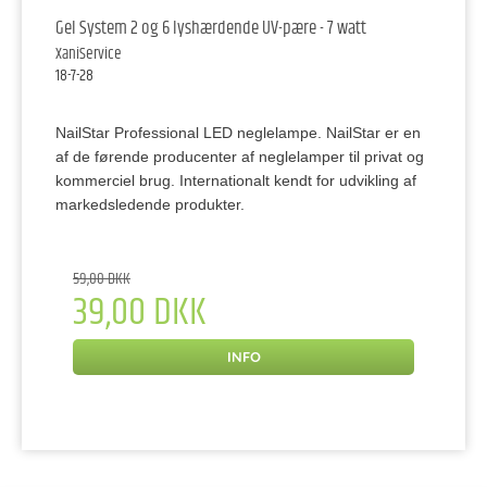
Gel System 2 og 6 lyshærdende UV-pære - 7 watt
XaniService
18-7-28
NailStar Professional LED neglelampe. NailStar er en
af de førende producenter af neglelamper til privat og
kommerciel brug. Internationalt kendt for udvikling af
markedsledende produkter.
59,00 DKK
39,00 DKK
INFO