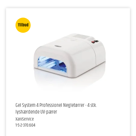
Tilbud
Gel System 4 Professionel Negletørrer - 4 stk.
lyshærdende UV-pærer
XaniService
1-5-2-370.604