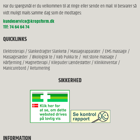
Har du spørgsmål er du velkommen til at ringe eller sende en mail. Vi besvarer så
vidt muligt mails samme dag som de modtages:
kundeservice@kropsform.dk
Tlf: 74 64 64 74
QUICKLINKS
Elektroterapi
/
Slankedragter Slanketø
/
Massageapparater
/
EMS massage
/
Massagesæder
/
Økologisk te
/
Køb Pukka te
/
Hot stone massage
/
Hårfjerning
/
Magnetterapi
/
Kilepuder Lændestøtter
/
Klinikinventar
/
Manicurebord
/
Returnering
SIKKERHED
INFORMATION