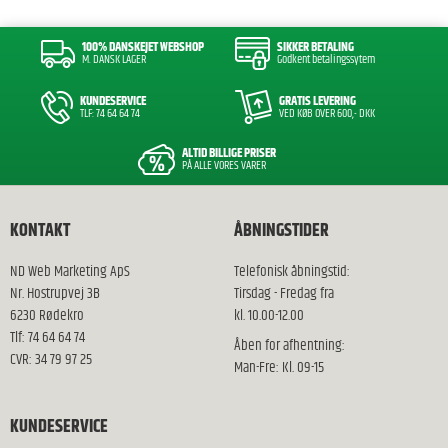
100% DANSKEJET WEBSHOP
SIKKER BETALING
M. DANSK LAGER
Godkent betalingssytem
KUNDESERVICE
GRATIS LEVERING
TLF: 74 64 64 74
VED KØB OVER 600,- DKK
ALTID BILLIGE PRISER
PÅ ALLE VORES VARER
KONTAKT
ÅBNINGSTIDER
ND Web Marketing ApS
Telefonisk åbningstid:
Nr. Hostrupvej 3B
Tirsdag - Fredag fra
6230 Rødekro
kl. 10.00-12.00
Tlf: 74 64 64 74
Åben for afhentning:
CVR: 34 79 97 25
Man-Fre: Kl. 09-15
KUNDESERVICE