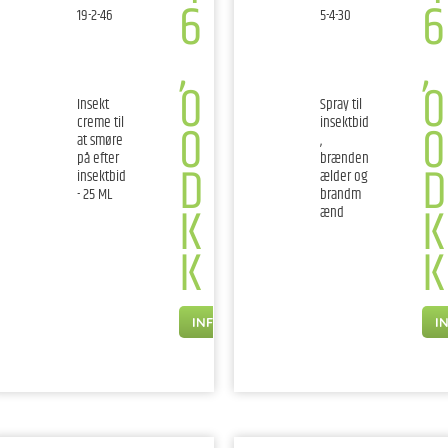
6
6
19-2-46
5-4-30
,
,
0
0
Insekt
Spray til
0
0
creme til
insektbid
at smøre
,
på efter
brænden
D
D
insektbid
ælder og
- 25 ML
brandm
K
K
ænd
K
K
INFO
I