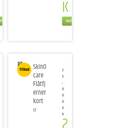
K
NFO
INFO
SkinO
Tilbud
2
care
5
Flåtfj
,
0
erner
0
kort
D
K
ST
K
2