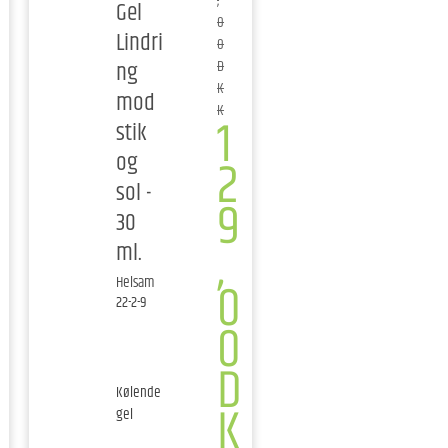
,
Gel
0
Lindri
0
ng
D
K
mod
K
1
stik
og
2
sol -
9
30
,
ml.
0
Helsam
22-2-9
0
D
Kølende
K
gel