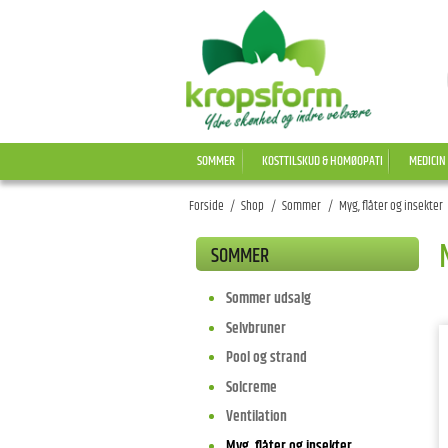
SOMMER
KOSTTILSKUD & HOMØOPATI
MEDICIN
Forside
/
Shop
/
Sommer
/
Myg, flåter og insekter
SOMMER
Sommer udsalg
Selvbruner
Pool og strand
Solcreme
Ventilation
Myg, flåter og insekter