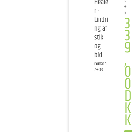
Heale
D
K
r -
K
3
Lindri
ng af
3
stik
9
og
,
bid
0
Comaco
7-3-33
0
D
K
K