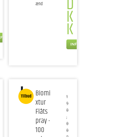
D
ænd
K
K
NFO
INFO
Biomi
Tilbud
1
xtur
9
Flåts
0
,
pray -
0
100
0