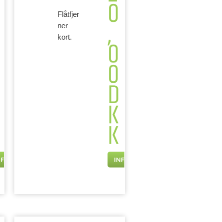
0
Flåtfjer
,
ner
kort.
0
0
D
K
K
NFO
INFO