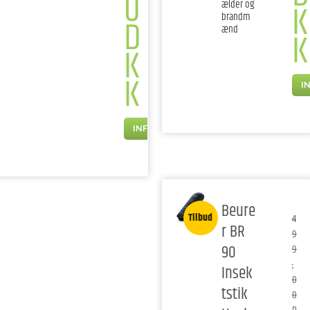
0
K
ælder og
brandm
D
ænd
K
K
K
I
INFO
Beure
Tilbud
4
r BR
9
90
9
,
Insek
0
tstik
0