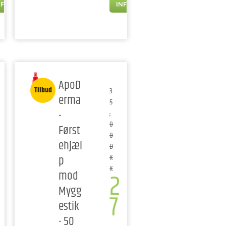
NFO
INFO
ApoD
Tilbud
3
erma
5
-
,
0
Først
0
ehjæl
D
p
K
K
2
mod
Mygg
7
estik
- 50