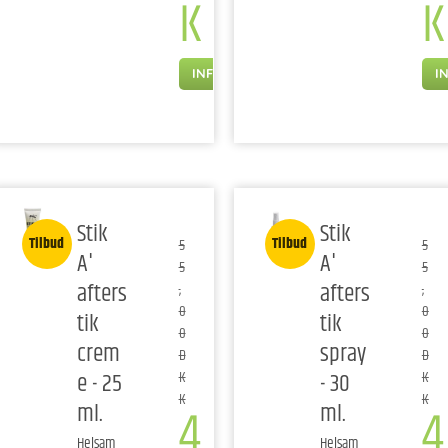
K
K
INFO
I
Stik
Stik
Tilbud
Tilbud
5
5
A'
A'
5
5
afters
afters
,
,
0
0
tik
tik
0
0
crem
spray
D
D
e - 25
- 30
K
K
K
K
4
4
ml.
ml.
Helsam
Helsam