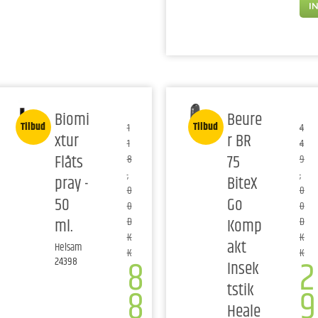
I
Biomi
Beure
Tilbud
Tilbud
1
4
xtur
r BR
1
4
Flåts
75
8
9
,
,
pray -
BiteX
0
0
50
Go
0
0
ml.
Komp
D
D
K
K
akt
Helsam
K
K
8
2
24398
Insek
tstik
8
9
Heale