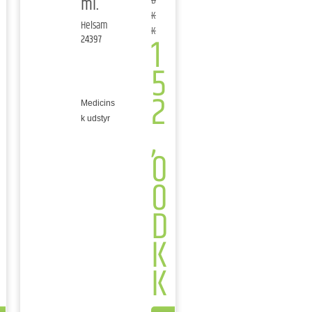
ml.
D
K
Helsam
K
1
24397
5
2
Medicins
,
k udstyr
0
0
D
K
K