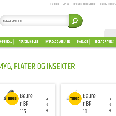
FORSIDE
OM OS
HANDELSBETINGELSER
NYTTIG INFORM
*
 & MEDICAL
PERSONLIG PLEJE
HVERDAG & WELLNESS
MASSAGE
SPORT & FITNESS
MYG, FLÅTER OG INSEKTER
Beure
Beure
Tilbud
Tilbud
4
3
r BR
r BR
9
9
115
10
9
9