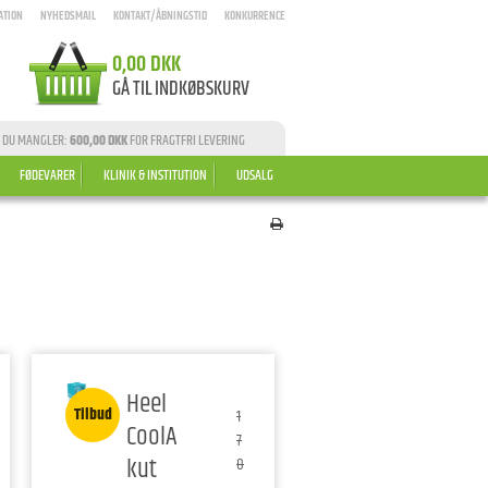
ATION
NYHEDSMAIL
KONTAKT/ÅBNINGSTID
KONKURRENCE
0,00 DKK
GÅ TIL INDKØBSKURV
 DU MANGLER:
600,00 DKK
FOR FRAGTFRI LEVERING
FØDEVARER
KLINIK & INSTITUTION
UDSALG
Heel
Tilbud
1
CoolA
7
kut
0