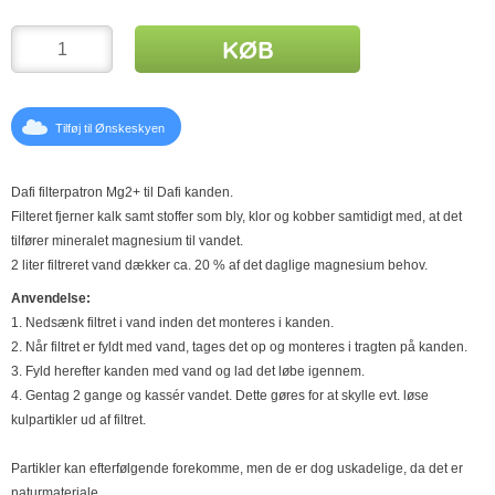
KØB
Tilføj til Ønskeskyen
Dafi filterpatron Mg2+ til Dafi kanden.
Filteret fjerner kalk samt stoffer som bly, klor og kobber samtidigt med, at det
tilfører mineralet magnesium til vandet.
2 liter filtreret vand dækker ca. 20 % af det daglige magnesium behov.
Anvendelse:
1. Nedsænk filtret i vand inden det monteres i kanden.
2. Når filtret er fyldt med vand, tages det op og monteres i tragten på kanden.
3. Fyld herefter kanden med vand og lad det løbe igennem.
4. Gentag 2 gange og kassér vandet. Dette gøres for at skylle evt. løse
kulpartikler ud af filtret.
Partikler kan efterfølgende forekomme, men de er dog uskadelige, da det er
naturmateriale.