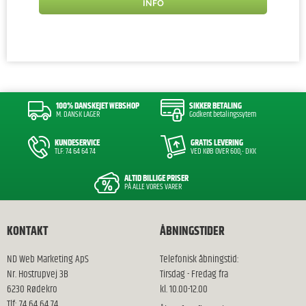
INFO
100% DANSKEJET WEBSHOP
SIKKER BETALING
M. DANSK LAGER
Godkent betalingssytem
KUNDESERVICE
GRATIS LEVERING
TLF: 74 64 64 74
VED KØB OVER 600,- DKK
ALTID BILLIGE PRISER
PÅ ALLE VORES VARER
KONTAKT
ÅBNINGSTIDER
ND Web Marketing ApS
Telefonisk åbningstid:
Nr. Hostrupvej 3B
Tirsdag - Fredag fra
6230 Rødekro
kl. 10.00-12.00
Tlf: 74 64 64 74