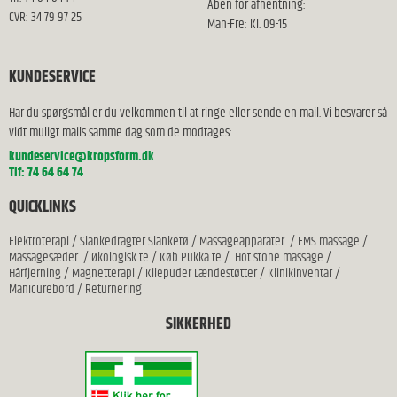
Åben for afhentning:
CVR: 34 79 97 25
Man-Fre: Kl. 09-15
KUNDESERVICE
Har du spørgsmål er du velkommen til at ringe eller sende en mail. Vi besvarer så
vidt muligt mails samme dag som de modtages:
kundeservice@kropsform.dk
Tlf: 74 64 64 74
QUICKLINKS
Elektroterapi
/
Slankedragter Slanketø
/
Massageapparater
/
EMS massage
/
Massagesæder
/
Økologisk te
/
Køb Pukka te
/
Hot stone massage
/
Hårfjerning
/
Magnetterapi
/
Kilepuder Lændestøtter
/
Klinikinventar
/
Manicurebord
/
Returnering
SIKKERHED