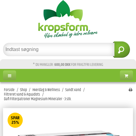
* DU MANGLER:
600,00 DKK
FOR FRAGTFRI LEVERING
Forside
/
Shop
/
Hverdag & Wellness
/
Sundt vand
/
Filtreret vand & Aquadots
/
Dafi Filterpatroner Magnesium Mineraler - 3 stk.
SPAR
25%