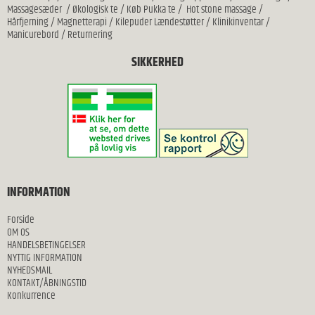
Massagesæder
/
Økologisk te
/
Køb Pukka te
/
Hot stone massage
/
Hårfjerning
/
Magnetterapi
/
Kilepuder Lændestøtter
/
Klinikinventar
/
Manicurebord
/
Returnering
SIKKERHED
INFORMATION
Forside
OM OS
HANDELSBETINGELSER
NYTTIG INFORMATION
NYHEDSMAIL
KONTAKT/ÅBNINGSTID
Konkurrence