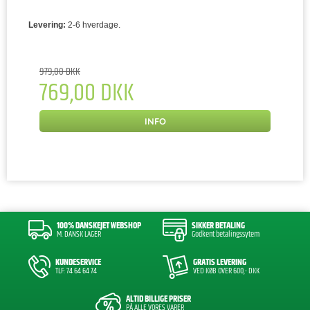
Levering:
2-6 hverdage.
979,00 DKK
769,00 DKK
INFO
100% DANSKEJET WEBSHOP
SIKKER BETALING
M. DANSK LAGER
Godkent betalingssytem
KUNDESERVICE
GRATIS LEVERING
TLF: 74 64 64 74
VED KØB OVER 600,- DKK
ALTID BILLIGE PRISER
PÅ ALLE VORES VARER