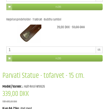
KØB
Røgelsespindeholder - Træbræt - Buddha symbol
39,00 DKK
-
59,00 DKK
stk.
KØB
Parvati Statue - tofarvet - 15 cm.
Model/Varenr.:
Hal1-Reol-W9826
339,00 DKK
FØR 489,00 DKK