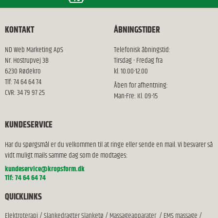
KONTAKT
ÅBNINGSTIDER
ND Web Marketing ApS
Telefonisk åbningstid:
Nr. Hostrupvej 3B
Tirsdag - Fredag fra
6230 Rødekro
kl. 10.00-12.00
Tlf: 74 64 64 74
Åben for afhentning:
CVR: 34 79 97 25
Man-Fre: Kl. 09-15
KUNDESERVICE
Har du spørgsmål er du velkommen til at ringe eller sende en mail. Vi besvarer så
vidt muligt mails samme dag som de modtages:
kundeservice@kropsform.dk
Tlf: 74 64 64 74
QUICKLINKS
Elektroterapi
/
Slankedragter Slanketø
/
Massageapparater
/
EMS massage
/