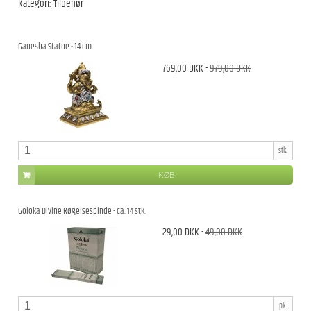
Kategori:
Tilbehør
Ganesha Statue - 14 cm.
769,00 DKK
-
979,00 DKK
stk.
KØB
Goloka Divine Røgelsespinde - ca. 14 stk.
29,00 DKK
-
49,00 DKK
pk.