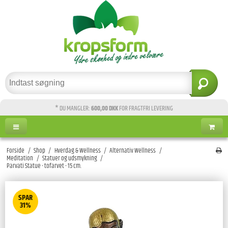
* DU MANGLER:
600,00 DKK
FOR FRAGTFRI LEVERING
Forside
/
Shop
/
Hverdag & Wellness
/
Alternativ Wellness
/
Meditation
/
Statuer og udsmykning
/
Parvati Statue - tofarvet - 15 cm.
SPAR
31%