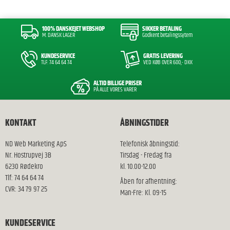
100% DANSKEJET WEBSHOP
SIKKER BETALING
M. DANSK LAGER
Godkent betalingssytem
KUNDESERVICE
GRATIS LEVERING
TLF: 74 64 64 74
VED KØB OVER 600,- DKK
ALTID BILLIGE PRISER
PÅ ALLE VORES VARER
KONTAKT
ÅBNINGSTIDER
ND Web Marketing ApS
Telefonisk åbningstid:
Nr. Hostrupvej 3B
Tirsdag - Fredag fra
6230 Rødekro
kl. 10.00-12.00
Tlf: 74 64 64 74
Åben for afhentning:
CVR: 34 79 97 25
Man-Fre: Kl. 09-15
KUNDESERVICE