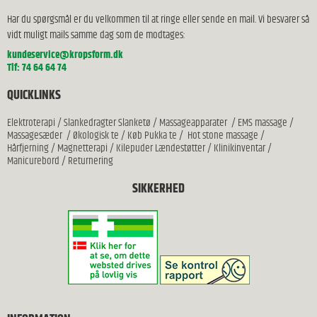
Har du spørgsmål er du velkommen til at ringe eller sende en mail. Vi besvarer så
vidt muligt mails samme dag som de modtages:
kundeservice@kropsform.dk
Tlf: 74 64 64 74
QUICKLINKS
Elektroterapi
/
Slankedragter Slanketø
/
Massageapparater
/
EMS massage
/
Massagesæder
/
Økologisk te
/
Køb Pukka te
/
Hot stone massage
/
Hårfjerning
/
Magnetterapi
/
Kilepuder Lændestøtter
/
Klinikinventar
/
Manicurebord
/
Returnering
SIKKERHED