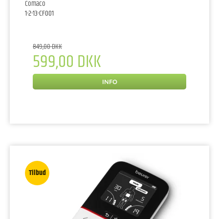
Comaco
1-2-13-CF001
849,00 DKK
599,00 DKK
INFO
Tilbud