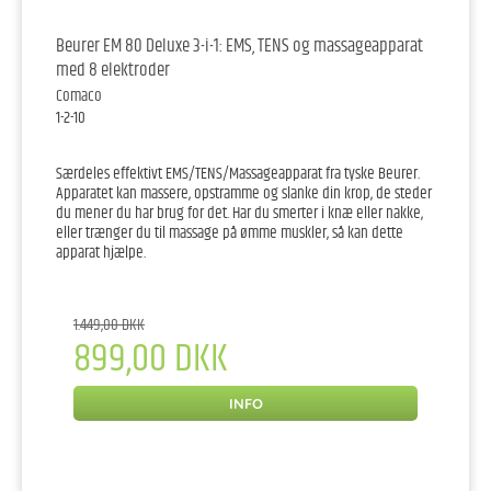
Beurer EM 80 Deluxe 3-i-1: EMS, TENS og massageapparat
med 8 elektroder
Comaco
1-2-10
Særdeles effektivt EMS/TENS/Massageapparat fra tyske Beurer.
Apparatet kan massere, opstramme og slanke din krop, de steder
du mener du har brug for det. Har du smerter i knæ eller nakke,
eller trænger du til massage på ømme muskler, så kan dette
apparat hjælpe.
1.449,00 DKK
899,00 DKK
INFO