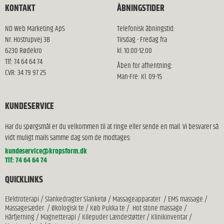
KONTAKT
ÅBNINGSTIDER
ND Web Marketing ApS
Telefonisk åbningstid:
Nr. Hostrupvej 3B
Tirsdag - Fredag fra
6230 Rødekro
kl. 10.00-12.00
Tlf: 74 64 64 74
Åben for afhentning:
CVR: 34 79 97 25
Man-Fre: Kl. 09-15
KUNDESERVICE
Har du spørgsmål er du velkommen til at ringe eller sende en mail. Vi besvarer så
vidt muligt mails samme dag som de modtages:
kundeservice@kropsform.dk
Tlf: 74 64 64 74
QUICKLINKS
Elektroterapi
/
Slankedragter Slanketø
/
Massageapparater
/
EMS massage
/
Massagesæder
/
Økologisk te
/
Køb Pukka te
/
Hot stone massage
/
Hårfjerning
/
Magnetterapi
/
Kilepuder Lændestøtter
/
Klinikinventar
/