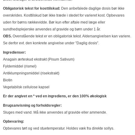
Obligatorisk tekst for kosttilskud:
Den anbefalede daglige dosis bør ikke
overskrides. Kosttilskud bør ikke træde i stedet for varieret kost. Opbevares
uden for børns rækkevidde. Bør kun efter aftale med læge eller
sundhedsplejerske anvendes af gravide og børn under 1 år.
OBS.
Ovenstående tekst er en obligatorisk tekst. Aldersangivelsen kan variere.
Se derfor evt. den konkrete angivelse under ”Daglig dosis”.
Ingredienser:
Anagain ærteskud ekstrakt (Pisum Sativum)
Fyldemiddel (rismel)
Antiklumpningsmiddel (risekstrakt)
Biotin
Vegetabilsk cellulose kapsel
Er der angivet en * ved en ingrediens, er den 100% økologisk
Brugsanvisning og forholdsregler:
Sluges med vand. Må ikke anvendes af gravide eller ammende.
Opbevaring:
Opbevares tørt og ved stuetemperatur. Holdes væk fra direkte sollys.