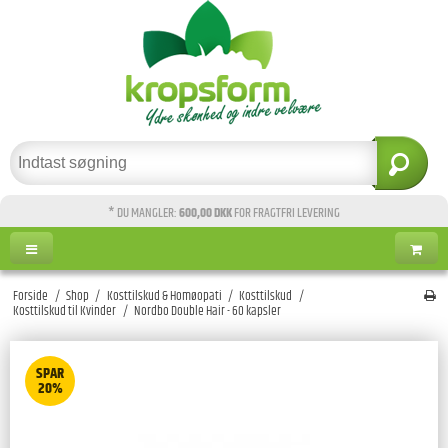
* DU MANGLER:
600,00 DKK
FOR FRAGTFRI LEVERING
Forside
/
Shop
/
Kosttilskud & Homøopati
/
Kosttilskud
/
Kosttilskud til Kvinder
/
Nordbo Double Hair - 60 kapsler
SPAR
20%