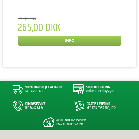
340,00 DKK
265,00 DKK
INFO
100% DANSKEJET WEBSHOP
SIKKER BETALING
M. DANSK LAGER
Godkent betalingssytem
KUNDESERVICE
GRATIS LEVERING
TLF: 74 64 64 74
VED KØB OVER 600,- DKK
ALTID BILLIGE PRISER
PÅ ALLE VORES VARER