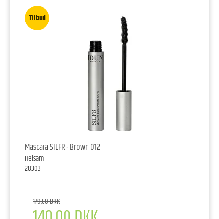
Tilbud
Mascara SILFR - Brown 012
Helsam
28303
179,00 DKK
140,00 DKK