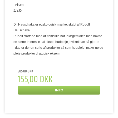
Helsam
23935
Dr. Hauschaka er et økologisk mærke, skabt af Rudolf
Hauschaka.
Rudolf startede med at fremstille natur lægemidler, men havde
en større interesse i at skabe hudpleje, hvilket han så gjorde.
I dag er der en serie af produkter så som hudpleje, make-up og
pleje produkter til atopisk eksem.
205,00 DKK
155,00 DKK
INFO