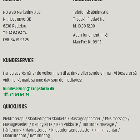
ND Web Marketing ApS
Telefonisk åbningstid:
Nr. Hostrupvej 3B
Tirsdag - Fredag fra
6230 Rødekro
kl. 10.00-12.00
Tlf: 74 64 64 74
Åben for afhentning:
CVR: 34 79 97 25
Man-Fre: Kl. 09-15
KUNDESERVICE
Har du spørgsmål er du velkommen til at ringe eller sende en mail. Vi besvarer så
vidt muligt mails samme dag som de modtages:
kundeservice@kropsform.dk
Tlf: 74 64 64 74
QUICKLINKS
Elektroterapi
/
Slankedragter Slanketø
/
Massageapparater
/
EMS massage
/
Massagesæder
/
Økologisk te
/
Køb Pukka te
/
Hot stone massage
/
Hårfjerning
/
Magnetterapi
/
Kilepuder Lændestøtter
/
Klinikinventar
/
Manicurebord
/
Returnering