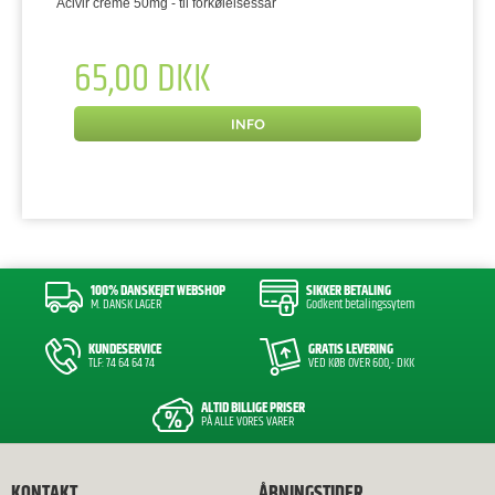
Acivir creme 50mg - til forkølelsessår
65,00 DKK
INFO
100% DANSKEJET WEBSHOP
SIKKER BETALING
M. DANSK LAGER
Godkent betalingssytem
KUNDESERVICE
GRATIS LEVERING
TLF: 74 64 64 74
VED KØB OVER 600,- DKK
ALTID BILLIGE PRISER
PÅ ALLE VORES VARER
KONTAKT
ÅBNINGSTIDER