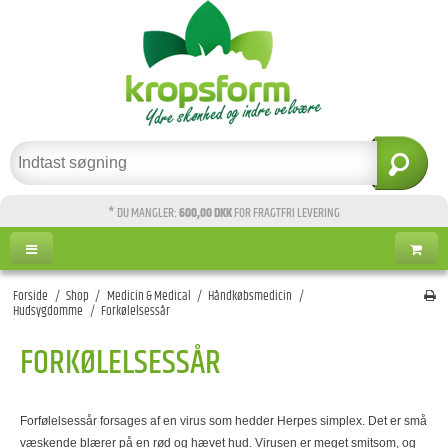
* DU MANGLER:
600,00 DKK
FOR FRAGTFRI LEVERING
Forside
/
Shop
/
Medicin & Medical
/
Håndkøbsmedicin
/
Hudsygdomme
/
Forkølelsessår
FORKØLELSESSÅR
Forfølelsessår forsages af en virus som hedder Herpes simplex. Det er små
væskende blærer på en rød og hævet hud. Virusen er meget smitsom, og