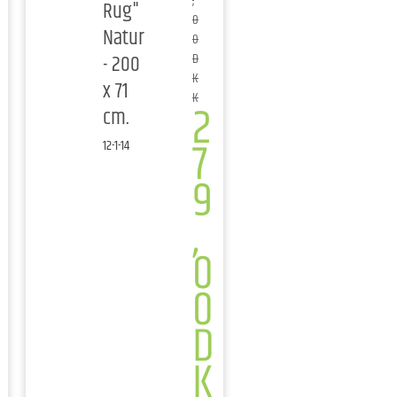
,
Rug"
0
Natur
0
- 200
D
K
x 71
K
2
cm.
7
12-1-14
9
,
0
0
D
K