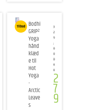
Bodhi
Tilbud
3
GRIP²
2
Yoga
9
,
hånd
0
klæd
0
e til
D
K
Hot
K
2
Yoga
-
7
Arctic
9
Leave
,
s