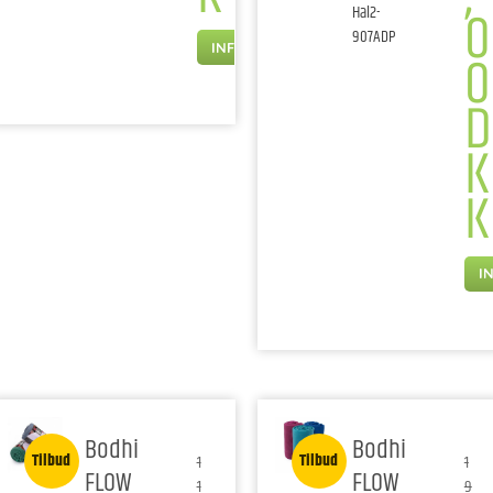
0
Hal2-
907ADP
INFO
0
D
K
K
I
Bodhi
Bodhi
Tilbud
Tilbud
1
1
FLOW
FLOW
1
9