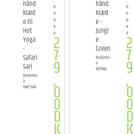
,
,
hånd
hånd
0
0
klæd
klæd
0
0
e til
e -
D
D
K
K
Hot
Jungl
K
K
2
2
Yoga
e
-
Green
7
7
Safari
Bodynov
9
9
a
Sari
907MJG
,
,
Bodynov
a
0
0
Hal2-Sari
0
0
D
D
K
K