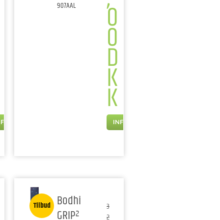
0
907AAL
0
D
K
K
NFO
INFO
Bodhi
Tilbud
3
GRIP²
2