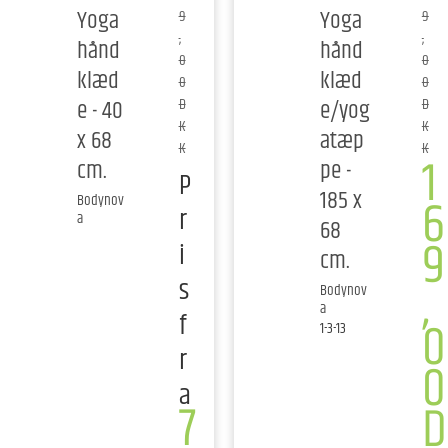
Yoga
Yoga
9
9
,
,
hånd
hånd
0
0
klæd
klæd
0
0
e - 40
e/yog
D
D
K
K
x 68
atæp
K
K
1
cm.
pe -
P
185 x
6
Bodynov
r
a
68
9
i
cm.
,
s
Bodynov
a
f
0
1-3-13
r
0
a
7
D