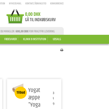
ATION
NYHEDSMAIL
KONTAKT/ÅBNINGSTID
KONKURRENCE
0,00 DKK
GÅ TIL INDKØBSKURV
 DU MANGLER:
600,00 DKK
FOR FRAGTFRI LEVERING
FØDEVARER
KLINIK & INSTITUTION
UDSALG
Yogat
Tilbud
3
æppe
1
"Yoga
9