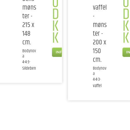
0
0
møns
vaffel
D
D
ter -
-
K
K
215 x
møns
K
K
148
ter -
cm.
200 x
150
Bodynov
INFO
I
a
cm.
4-4-3-
Sildeben
Bodynov
a
4-4-3-
vaffel