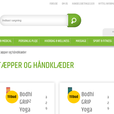
FORSIDE
OM OS
HANDELSBETINGELSER
NYTTIG INFORM
*
 & MEDICAL
PERSONLIG PLEJE
HVERDAG & WELLNESS
MASSAGE
SPORT & FITNESS
Tæpper og håndklæder
TÆPPER OG HÅNDKLÆDER
Bodhi
Bodhi
Tilbud
Tilbud
3
3
GRIP²
GRIP
2
2
Yoga
Yoga
9
9