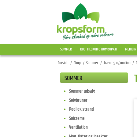
SOMMER
KOSTTILSKUD & HOMØOPATI
MEDICIN
Forside
/
Shop
/
Sommer
/
Træning og motion
/
SOMMER
Sommer udsalg
Selvbruner
Pool og strand
Solcreme
Ventilation
Myg, flåter og insekter