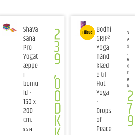
2
Shava
Bodhi
Tilbud
3
sana
GRIP²
3
2
Pro
Yoga
9
9
,
Yogat
hånd
0
,
æppe
klæd
0
i
e til
D
0
K
bomu
Hot
K
0
2
ld -
Yoga
150 x
-
D
7
200
Drops
K
9
cm.
of
K
,
Peace
9-5-14