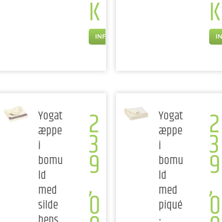
K
K
INFO
I
2
2
Yogat
Yogat
æppe
æppe
3
3
i
i
9
9
bomu
bomu
,
,
ld
ld
med
med
0
0
silde
piqué
bens
-