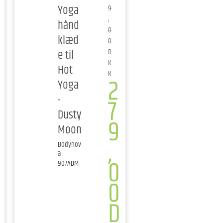
Yoga
9
,
hånd
0
klæd
0
e til
D
K
Hot
K
2
Yoga
-
7
Dusty
9
Moon
,
Bodynov
a
0
907ADM
0
D