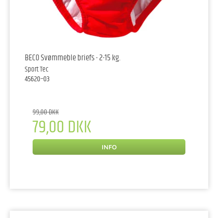
BECO Svømmeble briefs - 2-15 kg.
Sport Tec
45620--03
99,00 DKK
79,00 DKK
INFO