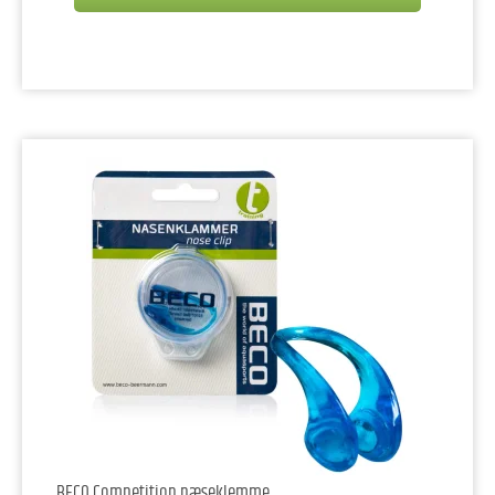
BECO Competition næseklemme