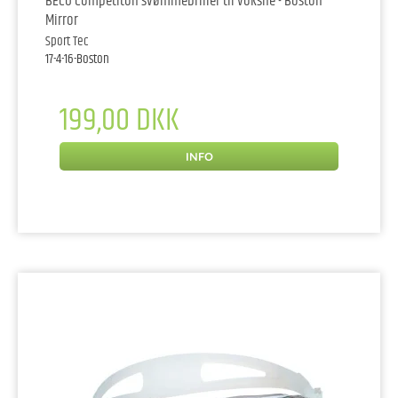
BECO Competiton svømmebriller til voksne - Boston
Mirror
Sport Tec
17-4-16-Boston
199,00 DKK
INFO