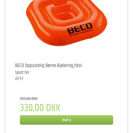
BECO Oppustelig Børne Badering/stol
Sport Tec
22-1-1
399,00 DKK
330,00 DKK
INFO