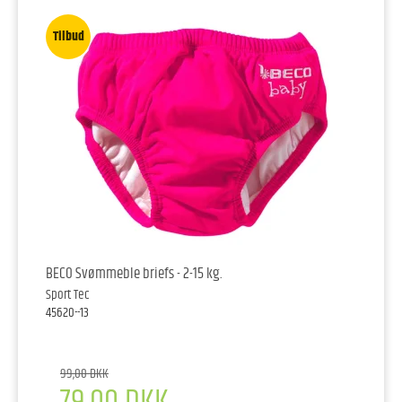
Tilbud
BECO Svømmeble briefs - 2-15 kg.
Sport Tec
45620--13
99,00 DKK
79,00 DKK